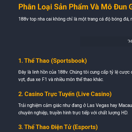
Phân Loại Sản Phẩm Và Mô Đun Gi
188v top nha cai không chỉ là một trang cá độ bóng đá, m
"H
1. Thể Thao (Sportsbook)
Đây là linh hồn của 188v. Chúng tôi cung cấp tỷ lệ cược
vợt, đua xe F1 và nhiều môn thể thao khác.
2. Casino Trực Tuyến (Live Casino)
Trải nghiệm cảm giác như đang ở Las Vegas hay Macau vớ
chuyên nghiệp, truyền hình trực tiếp với chất lượng HD.
3. Thể Thao Điện Tử (Esports)