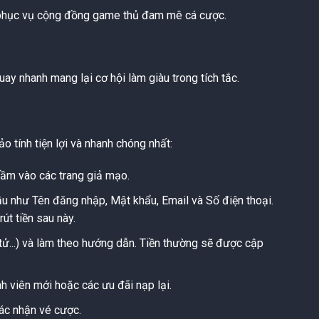
h, phục vụ cộng đồng game thủ đam mê cá cược.
uay nhanh mang lại cơ hội làm giàu trong tích tắc.
o tính tiện lợi và nhanh chóng nhất:
ầm vào các trang giả mạo.
ầu như Tên đăng nhập, Mật khẩu, Email và Số điện thoại.
út tiền sau này.
tử...) và làm theo hướng dẫn. Tiền thường sẽ được cập
viên mới hoặc các ưu đãi nạp lại.
xác nhận vé cược.