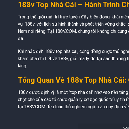
188v Top Nhà Cái – Hành Trình C
Trong thế giới giải trí trực tuyến đầy biến động, khái n
vụ. 188v, với lịch sử hình thành và phát triển vững chắc
Nam nói riêng. Tại 188V.COM, chúng tôi không chỉ cung c
đa.
Khi nhắc đến 188v top nha cai, cộng đồng cược thủ nghĩ
khám phá chi tiết về 188v, giải mã lý do tại sao thương
làng.
Tổng Quan Về 188v Top Nhà Cái:
188v được định vị là một "top nha cai" nhờ vào nền tảng
chặt chẽ của các tổ chức quản lý cờ bạc quốc tế uy tí
tại 188V.COM đều tuân thủ nghiêm ngặt các quy định về
"Bi