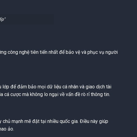
ếp"
ững công nghệ tiên tiến nhất để bảo vệ và phục vụ người
 lớp để đảm bảo mọi dữ liệu cá nhân và giao dịch tài
 cá cược mà không lo ngại về vấn đề rò rỉ thông tin.
y chủ mạnh mẽ đặt tại nhiều quốc gia. Điều này giúp
hao ảo.