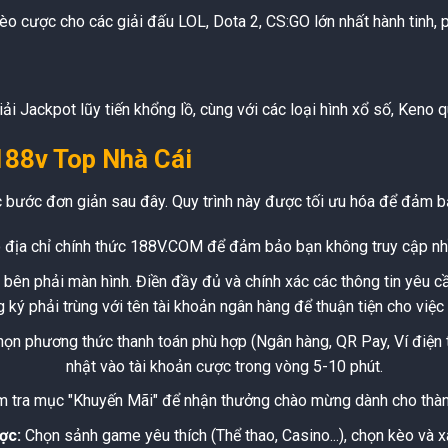
kèo cược cho các giải đấu LOL, Dota 2, CS:GO lớn nhất hành tin
ải Jackpot lũy tiến khổng lồ, cùng với các loại hình xổ số, Keno q
188v Top Nhà Cái
ác bước đơn giản sau đây. Quy trình này được tối ưu hóa để đảm bả
địa chỉ chính thức 188V.COM để đảm bảo bạn không truy cập nh
bên phải màn hình. Điền đầy đủ và chính xác các thông tin yêu c
 ký phải trùng với tên tài khoản ngân hàng để thuận tiện cho việc r
họn phương thức thanh toán phù hợp (Ngân hàng, QR Pay, Ví điện 
nhật vào tài khoản cược trong vòng 5-10 phút.
 tra mục "Khuyến Mãi" để nhận thưởng chào mừng dành cho thành 
ợc:
Chọn sảnh game yêu thích (Thể thao, Casino...), chọn kèo và 