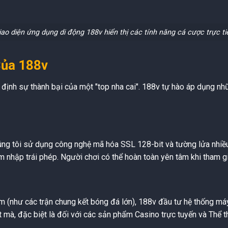
iao diện ứng dụng di động 188v hiển thị các tính năng cá cược trực ti
Của 188v
 định sự thành bại của một "top nha cai". 188v tự hào áp dụng nh
húng tôi sử dụng công nghệ mã hóa SSL 128-bit và tường lửa nhiều
nhập trái phép. Người chơi có thể hoàn toàn yên tâm khi tham gia
m (như các trận chung kết bóng đá lớn), 188v đầu tư hệ thống má
t mà, đặc biệt là đối với các sản phẩm Casino trực tuyến và Thể t