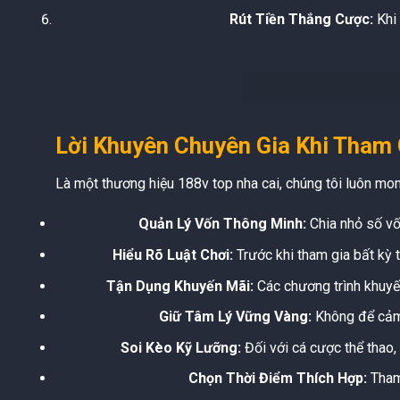
Rút Tiền Thắng Cược:
Khi 
Lời Khuyên Chuyên Gia Khi Tham 
Là một thương hiệu 188v top nha cai, chúng tôi luôn mo
Quản Lý Vốn Thông Minh:
Chia nhỏ số vốn
Hiểu Rõ Luật Chơi:
Trước khi tham gia bất kỳ t
Tận Dụng Khuyến Mãi:
Các chương trình khuyến
Giữ Tâm Lý Vững Vàng:
Không để cảm x
Soi Kèo Kỹ Lưỡng:
Đối với cá cược thể thao,
Chọn Thời Điểm Thích Hợp:
Tham 