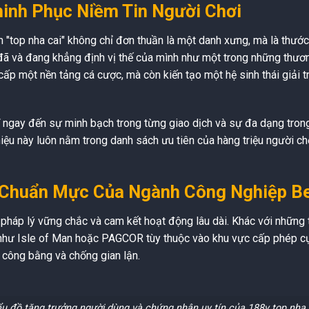
hinh Phục Niềm Tin Người Chơi
iệm "top nha cai" không chỉ đơn thuần là một danh xưng, mà là thư
, đã và đang khẳng định vị thế của mình như một trong những thươn
ấp một nền tảng cá cược, mà còn kiến tạo một hệ sinh thái giải tr
 ngay đến sự minh bạch trong từng giao dịch và sự đa dạng tron
 hiệu này luôn nằm trong danh sách ưu tiên của hàng triệu người c
 Chuẩn Mực Của Ngành Công Nghiệp Be
 pháp lý vững chắc và cam kết hoạt động lâu dài. Khác với những
n (như Isle of Man hoặc PAGCOR tùy thuộc vào khu vực cấp phép c
 công bằng và chống gian lận.
ểu đồ tăng trưởng người dùng và chứng nhận uy tín của 188v top nha 