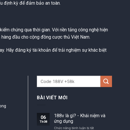
ẩu định kỳ để đảm bảo an toàn.
 kiểm chứng qua thời gian. Với nền tảng công nghệ hiện
ến hàng đầu cho cộng đồng cược thủ Việt Nam.
. Hãy đăng ký tài khoản để trải nghiệm sự khác biệt
BÀI VIẾT MỚI
rong
188v là gì? - Khái niệm và
06
ứng dụng
Th08
188v
Chức năng bình luận bị tắt