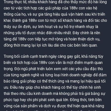
Trong thực tế, nhiều khách hàng đã cho thấy mức độ hài lòng
cao từ việc tích hợp các giải pháp của 188v con vào hệ
thống của họ, và sự gia tăng hiệu quả vận hành sau khi triển
khai. Đánh giá 188v con từ một số khách hàng và đối tác cho
thấy sự ổn định, sự linh hoạt và sự hỗ trợ nhanh nhạy là
những yếu tố được nhắc đến nhiều nhất. Đây chính là nền
tảng để 188v con tiếp tục mở rộng và hoàn thiện dịch vụ,
đồng thời mang lại lợi ích lâu dài cho các bên liên quan.
Trong bối cảnh cạnh tranh ngày càng gay gắt, khả năng tùy
biến và tích hợp của 188v con vẫn là một điểm mạnh quan
trọng. Đội ngũ phát triển luôn xem xét các yêu cầu đặc thù
của từng ngành nghề và từng loại hình doanh nghiệp để đảm
bảo rằng giải pháp có thể thích ứng và mang lại hiệu quả tối
ưu. Điều này giúp cho khách hàng có thể tùy chỉnh hệ sinh
thái theo nhu cầu kinh doanh mà không phải trả giá bằng sự
phức tạp hay chi phí phát sinh quá lớn. Đồng thời, tính bền
vững của sản phẩm và dịch vụ được thể hiện qua khả năng