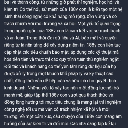
bại và thành công, từ những giờ phút thí nghiệm, học hỏi và
kiên trì. Có thể nói, sứ mệnh của 188v con là kiến tạo một hệ
sinh thái công nghệ có khả năng mở rộng, bền vững và có
trách nhiệm với môi trường và xã hội. Một yếu tố quan trọng
trong nguồn gốc của 188v con là cam kết với sự minh bạch
và an toàn. Trong thời đại dữ liệu và AI, bảo mật và quyền
riêng tư là nền tảng để xây dựng niềm tin. 188v con liên tục
cập nhật các tiêu chuẩn bảo mật, áp dụng các kỹ thuật mã
hóa tiên tiến và thực thi các quy trình tuân thủ nghiêm ngặt.
Đối tác và khách hàng có thể yên tâm rằng dữ liệu của họ
được xử lý trong một khuôn khổ pháp lý và kỹ thuật cao
nhất, đồng thời vẫn dễ tiếp cận và hữu ích cho quyết định
kinh doanh. Những yếu tố này tạo nên một động lực nội bộ
mạnh mẽ, giúp tập thể 188v con vượt qua thách thức và
đồng lòng hướng tới mục tiêu chung là mang lại trải nghiệm
công nghệ tối ưu mà vẫn có trách nhiệm xã hội và môi
trường. Về mặt cảm xúc, câu chuyện của 188v con mang âm
hưởng của sự kiên trì và đổi mới. Các nhà sáng lập kể lại