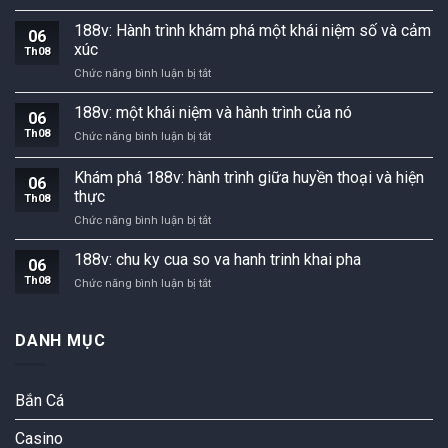
Khám
và
phá
ứng
188v: Hành trình khám phá một khái niệm số và cảm
06
điện
dụng
xúc
Th08
áp
188v:
Chức năng bình luận bị tắt
188V
Hành
và
trình
188v: một khái niệm và hành trình của nó
an
06
khám
toàn
Th08
188v:
Chức năng bình luận bị tắt
phá
khi
một
một
làm
khái
Khám phá 188v: hành trình giữa huyền thoại và hiện
khái
việc
06
niệm
niệm
thực
với
Th08
và
số
nó
Khám
Chức năng bình luận bị tắt
hành
và
phá
trình
cảm
188v:
của
188v: chu ky cua so va hanh trinh khai pha
xúc
06
hành
nó
Th08
188v:
Chức năng bình luận bị tắt
trình
chu
giữa
ky
huyền
cua
DANH MỤC
thoại
so
và
va
hiện
hanh
thực
Bắn Cá
trinh
khai
pha
Casino