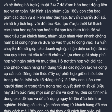
và hệ thống hỗ trợ kỹ thuật 24/7 để đảm bảo hoạt động liên
tục và an toàn. Mô hình sản phẩm của 188v con còn bao
gồm các dịch vụ đi kèm như đào tạo, tư vấn chuyển đổi số,
và hỗ trợ tích hợp với đối tác. Đào tạo được thiết kế thành
các khóa học ngắn hạn hoặc dài hạn tùy theo trình độ và
mục tiêu của khách hàng, nhằm giúp nhân viên nhanh chóng
nắm bắt công nghệ và đưa nó vào thực tế công việc. Tư vấn
chuyển đổi số giúp các doanh nghiệp nhận diện cơ hội tối ưu
hóa quy trình, tái cấu trúc tổ chức và lựa chọn giải pháp phù
hợp với ngân sách và mục tiêu. Hỗ trợ tích hợp với đối tác
cho phép khách hàng tận dụng tối đa các nguồn lực và công
cụ sẵn có, đồng thời thúc đẩy sự phối hợp giữa nhiều bên
trong dự án. Một yếu tố đáng chú ý là 188v con luôn xem
người dùng là trọng tâm trong mọi quyết định thiết kế. Điều
này đảm bảo rằng mọi sản phẩm và dịch vụ đều có tính khả
dụng cao, dễ học và dễ sử dụng ngay từ lần đầu tiên trải
nghiệm. Những câu chuyện thành công từ khách hàng đã cho
thấy cách mà 188v con có thể thay đổi cách làm việc, cải