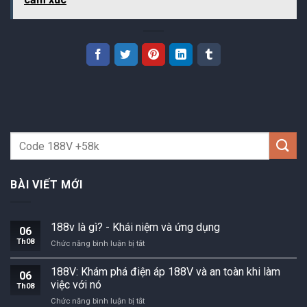
BÀI VIẾT MỚI
188v là gì? - Khái niệm và ứng dụng
06
Th08
188v
Chức năng bình luận bị tắt
là
gì?
188V: Khám phá điện áp 188V và an toàn khi làm
06
-
việc với nó
Th08
Khái
188V:
Chức năng bình luận bị tắt
niệm