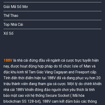
Giải Mã Sổ Mơ
Thể Thao
Top Nhà Cái
Xổ Số
188V
là nhà cái đứng đầu về ngành cá cược trực tuyến hiện
nay, được hoạt động hợp pháp do tổ chức Isle of Man và
đặc khu kinh tế Tam Giác Vàng Cagayan and Freeport cấp.
Tính đến thời điểm hiện tại 188V đã và đang phục vụ hơn 20
triệu thành viên đang tham gia cá cược. Một lý do chính khiến
nhà cái 188V khiến đông đảo người chơi yêu thích là tính
bảo mật cao với hệ thống Secure Socket ( Mã hóa
blockchian SS 128-bit), 188V cam kết đảm bảo các thông