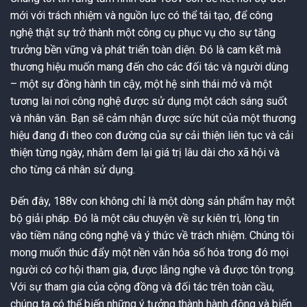
mới với trách nhiệm và nguồn lực có thể tái tạo, để công
nghệ thật sự trở thành một công cụ phục vụ cho sự tăng
trưởng bền vững và phát triển toàn diện. Đó là cam kết mà
thương hiệu muốn mang đến cho các đối tác và người dùng
– một sự đồng hành tin cậy, một hệ sinh thái mở và một
tương lai nơi công nghệ được sử dụng một cách sáng suốt
và nhân văn. Bạn sẽ cảm nhận được sức hút của một thương
hiệu đang đi theo con đường của sự cải thiện liên tục và cải
thiện từng ngày, nhằm đem lại giá trị lâu dài cho xã hội và
cho từng cá nhân sử dụng.
Đến đây, 188v con không chỉ là một dòng sản phẩm hay một
bộ giải pháp. Đó là một câu chuyện về sự kiên trì, lòng tin
vào tiềm năng công nghệ và ý thức về trách nhiệm. Chúng tôi
mong muốn thúc đẩy một nền văn hóa số hóa trong đó mọi
người có cơ hội tham gia, được lắng nghe và được tôn trọng.
Với sự tham gia của cộng đồng và đối tác trên toàn cầu,
chúng ta có thể biến những ý tưởng thành hành động và biến