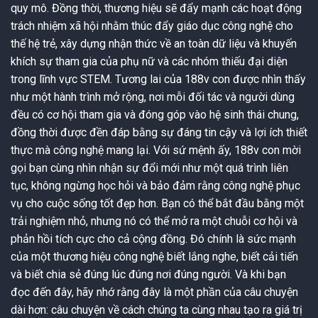
quy mô. Đồng thời, thương hiệu sẽ đẩy mạnh các hoạt động
trách nhiệm xã hội nhằm thúc đẩy giáo dục công nghệ cho
thế hệ trẻ, xây dựng nhận thức về an toàn dữ liệu và khuyến
khích sự tham gia của phụ nữ và các nhóm thiếu đại diện
trong lĩnh vực STEM. Tương lai của 188v con được nhìn thấy
như một hành trình mở rộng, nơi mỗi đối tác và người dùng
đều có cơ hội tham gia và đóng góp vào hệ sinh thái chung,
đồng thời được đền đáp bằng sự đáng tin cậy và lợi ích thiết
thực mà công nghệ mang lại. Với sứ mệnh ấy, 188v con mời
gọi bạn cùng nhìn nhận sự đổi mới như một quá trình liên
tục, không ngừng học hỏi và bảo đảm rằng công nghệ phục
vụ cho cuộc sống tốt đẹp hơn. Bạn có thể bắt đầu bằng một
trải nghiệm nhỏ, nhưng nó có thể mở ra một chuỗi cơ hội và
phản hồi tích cực cho cả cộng đồng. Đó chính là sức mạnh
của một thương hiệu công nghệ biết lắng nghe, biết cải tiến
và biết chia sẻ đúng lúc đúng nơi đúng người. Và khi bạn
đọc đến đây, hãy nhớ rằng đây là một phần của câu chuyện
dài hơn: câu chuyện về cách chúng ta cùng nhau tạo ra giá trị