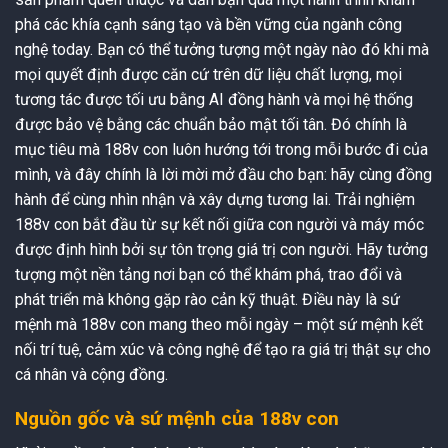
phá các khía cạnh sáng tạo và bền vững của ngành công
nghệ today. Bạn có thể tưởng tượng một ngày nào đó khi mà
mọi quyết định được căn cứ trên dữ liệu chất lượng, mọi
tương tác được tối ưu bằng AI đồng hành và mọi hệ thống
được bảo vệ bằng các chuẩn bảo mật tối tân. Đó chính là
mục tiêu mà 188v con luôn hướng tới trong mỗi bước đi của
mình, và đây chính là lời mời mở đầu cho bạn: hãy cùng đồng
hành để cùng nhìn nhận và xây dựng tương lai. Trải nghiệm
188v con bắt đầu từ sự kết nối giữa con người và máy móc
được định hình bởi sự tôn trọng giá trị con người. Hãy tưởng
tượng một nền tảng nơi bạn có thể khám phá, trao đổi và
phát triển mà không gặp rào cản kỹ thuật. Điều này là sứ
mệnh mà 188v con mang theo mỗi ngày – một sứ mệnh kết
nối trí tuệ, cảm xúc và công nghệ để tạo ra giá trị thật sự cho
cá nhân và cộng đồng.
Nguồn gốc và sứ mệnh của 188v con