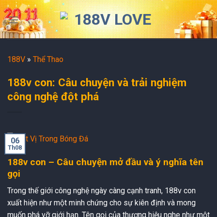
Skip
to
content
188V
»
Thể Thao
188v con: Câu chuyện và trải nghiệm
công nghệ đột phá
06
Th08
188v con – Câu chuyện mở đầu và ý nghĩa tên
gọi
Trong thế giới công nghệ ngày càng cạnh tranh, 188v con
xuất hiện như một minh chứng cho sự kiên định và mong
muốn phá vỡ giới hạn. Tên gọi của thương hiệu nghe như một