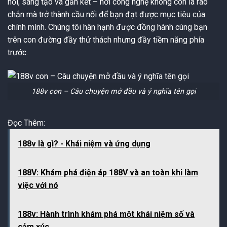
hỏi, sáng tạo và gắn kết – nơi công nghệ không còn là rào
chắn mà trở thành cầu nối để bạn đạt được mục tiêu của
chính mình. Chúng tôi hân hạnh được đồng hành cùng bạn
trên con đường đầy thử thách nhưng đầy tiềm năng phía
trước.
188v con – Câu chuyện mở đầu và ý nghĩa tên gọi
Đọc Thêm:
188v là gì? - Khái niệm và ứng dụng
188V: Khám phá điện áp 188V và an toàn khi làm
việc với nó
188v: Hành trình khám phá một khái niệm số và
cảm xúc