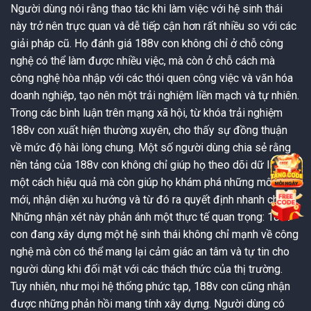
Người dùng nói rằng thao tác khi làm việc với hệ sinh thái
này trở nên trực quan và dễ tiếp cận hơn rất nhiều so với các
giải pháp cũ. Họ đánh giá 188v con không chỉ ở chỗ công
nghệ có thể làm được nhiều việc, mà còn ở chỗ cách mà
công nghệ hòa nhập với các thói quen công việc và văn hóa
doanh nghiệp, tạo nên một trải nghiệm liền mạch và tự nhiên.
Trong các bình luận trên mạng xã hội, từ khóa trải nghiệm
188v con xuất hiện thường xuyên, cho thấy sự đồng thuận
về mức độ hài lòng chung. Một số người dùng chia sẻ rằng
nền tảng của 188v con không chỉ giúp họ theo dõi dữ liệu
một cách hiệu quả mà còn giúp họ khám phá những mô hình
mới, nhận diện xu hướng và từ đó ra quyết định nhanh chóng.
Những nhận xét này phản ánh một thực tế quan trọng: 188v
con đang xây dựng một hệ sinh thái không chỉ mạnh về công
nghệ mà còn có thể mang lại cảm giác an tâm và tự tin cho
người dùng khi đối mặt với các thách thức của thị trường.
Tuy nhiên, như mọi hệ thống phức tạp, 188v con cũng nhận
được những phản hồi mang tính xây dựng. Người dùng có