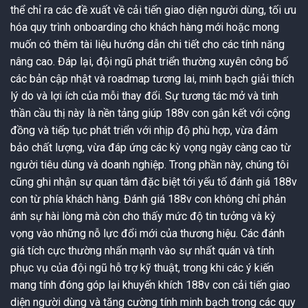
thể chỉ ra các đề xuất về cải tiến giao diện người dùng, tối ưu
hóa quy trình onboarding cho khách hàng mới hoặc mong
muốn có thêm tài liệu hướng dẫn chi tiết cho các tính năng
nâng cao. Đáp lại, đội ngũ phát triển thường xuyên công bố
các bản cập nhật và roadmap tương lai, minh bạch giải thích
lý do và lợi ích của mỗi thay đổi. Sự tương tác mở và tinh
thần cầu thị này là nền tảng giúp 188v con gắn kết với cộng
đồng và tiếp tục phát triển với nhịp độ phù hợp, vừa đảm
bảo chất lượng, vừa đáp ứng các kỳ vọng ngày càng cao từ
người tiêu dùng và doanh nghiệp. Trong phần này, chúng tôi
cũng ghi nhận sự quan tâm đặc biệt tới yếu tố đánh giá 188v
con từ phía khách hàng. Đánh giá 188v con không chỉ phản
ánh sự hài lòng mà còn cho thấy mức độ tin tưởng và kỳ
vọng vào những nỗ lực đổi mới của thương hiệu. Các đánh
giá tích cực thường nhấn mạnh vào sự nhất quán và tính
phục vụ của đội ngũ hỗ trợ kỹ thuật, trong khi các ý kiến
mang tính đóng góp lại khuyến khích 188v con cải tiến giao
diện người dùng và tăng cường tính minh bạch trong các quy