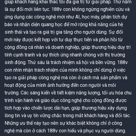
giúp khách hàng khai thác tối đa giá trị từ giải pháp. Thứ năm
là sự đổi mới liên tục. 188v con không ngừng nghiên cứu và
ứng dụng các công nghệ mới như AI, học máy, phân tích dự
báo và nhận diện quang học để mở rộng khả năng của hệ
sinh thái và tạo ra giá trị gia tăng cho người dùng. Sự đổi
mới này được kết hợp với tư duy thực tiễn và phản hồi từ
cộng đồng cá nhân và doanh nghiệp, giúp thương hiệu duy trì
tính cạnh tranh và sự thích ứng nhanh chóng với thị trường
sinh động. Thứ sáu là trách nhiệm xã hội và bền vững. 188v
con nhìn nhận trách nhiệm của mình không chỉ dừng ở việc
tạo ra giải pháp công nghệ mà còn ở cách mà sản phẩm và
hoạt động của mình ảnh hưởng đến con người và môi
trường. Các sáng kiến về tiết kiệm năng lượng, tối ưu hóa chu
trình vận hành và giáo dục công nghệ cho cộng đồng được
tích hợp vào chiến lược dài hạn, giúp thương hiệu xây dựng
lòng tin và uy tín vững chắc trong mắt khách hàng và đối tác.
Những ưu thế này tạo nên sự khác biệt không chỉ ở công
nghệ mà còn ở cách 188v con hiểu và phục vụ người dùng.