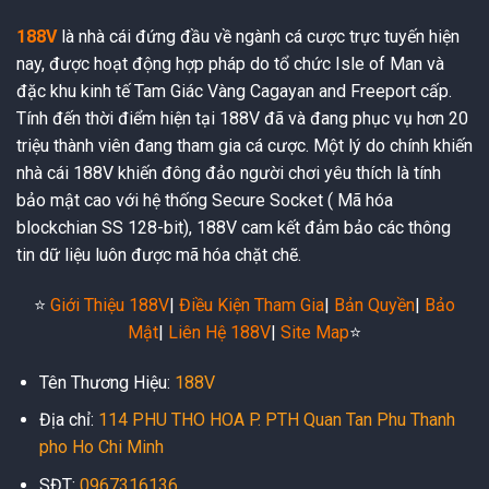
188V
là nhà cái đứng đầu về ngành cá cược trực tuyến hiện
nay, được hoạt động hợp pháp do tổ chức Isle of Man và
đặc khu kinh tế Tam Giác Vàng Cagayan and Freeport cấp.
Tính đến thời điểm hiện tại 188V đã và đang phục vụ hơn 20
triệu thành viên đang tham gia cá cược. Một lý do chính khiến
nhà cái 188V khiến đông đảo người chơi yêu thích là tính
bảo mật cao với hệ thống Secure Socket ( Mã hóa
blockchian SS 128-bit), 188V cam kết đảm bảo các thông
tin dữ liệu luôn được mã hóa chặt chẽ.
⭐️
Giới Thiệu 188V
|
Điều Kiện Tham Gia
|
Bản Quyền
|
Bảo
Mật
|
Liên Hệ 188V
|
Site Map
⭐️
Tên Thương Hiệu:
188V
Địa chỉ:
114 PHU THO HOA P. PTH Quan Tan Phu Thanh
pho Ho Chi Minh
SĐT:
0967316136