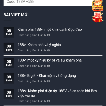
BÀI VIẾT MỚI
Khám phá 188v: một khía cạnh độc đáo
08
Th08
Khám
Chức năng bình luận bị tắt
phá
188v:
188v: Khám phá và ý nghĩa
08
một
Th08
188v:
Chức năng bình luận bị tắt
khía
Khám
cạnh
phá
độc
188v: một ký hiệu kỳ bí và sự khám phá
08
và
đáo
Th08
188v:
Chức năng bình luận bị tắt
ý
một
nghĩa
ký
188v là gì? - Khái niệm và ứng dụng
08
hiệu
Th08
188v
Chức năng bình luận bị tắt
kỳ
là
bí
gì?
và
188V: Khám phá điện áp 188V và an toàn khi làm
08
-
sự
việc với nó
Th08
Khái
khám
188V:
Chức năng bình luận bị tắt
niệm
phá
Khám
và