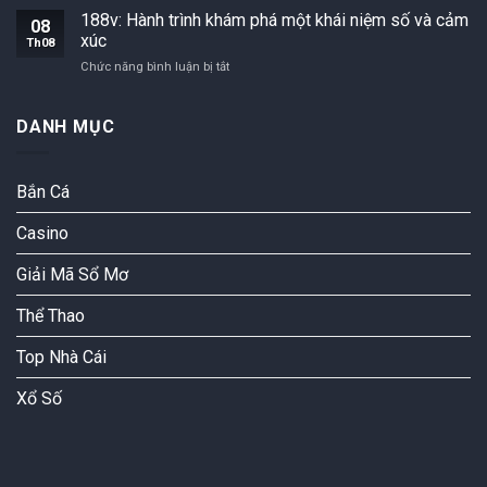
phá
ứng
188v: Hành trình khám phá một khái niệm số và cảm
08
điện
dụng
xúc
Th08
áp
188v:
Chức năng bình luận bị tắt
188V
Hành
và
trình
an
khám
DANH MỤC
toàn
phá
khi
một
làm
khái
việc
Bắn Cá
niệm
với
số
nó
Casino
và
cảm
xúc
Giải Mã Sổ Mơ
Thể Thao
Top Nhà Cái
Xổ Số