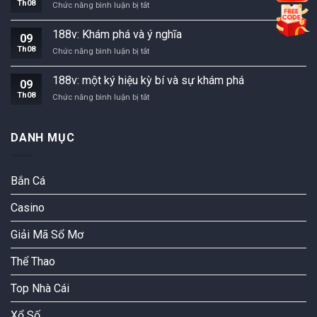
Th08
Khám
Chức năng bình luận bị tắt
an
phá
toàn
188v:
trong
188v: Khám phá và ý nghĩa
09
một
hệ
Th08
188v:
Chức năng bình luận bị tắt
khía
thống
Khám
cạnh
điện
phá
độc
188v: một ký hiệu kỳ bí và sự khám phá
09
và
đáo
Th08
188v:
Chức năng bình luận bị tắt
ý
một
nghĩa
ký
hiệu
DANH MỤC
kỳ
bí
và
Bắn Cá
sự
khám
phá
Casino
Giải Mã Sổ Mơ
Thể Thao
Top Nhà Cái
Xổ Số