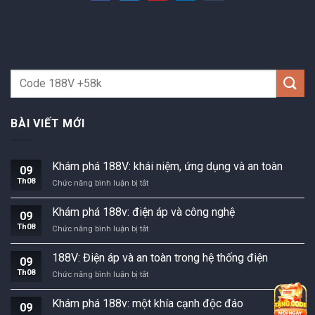
BÀI VIẾT MỚI
Khám phá 188V: khái niệm, ứng dụng và an toàn
09
Th08
Khám
Chức năng bình luận bị tắt
phá
188V:
Khám phá 188v: điện áp và công nghệ
09
khái
Th08
Khám
Chức năng bình luận bị tắt
niệm,
phá
ứng
188v:
dụng
188V: Điện áp và an toàn trong hệ thống điện
09
điện
và
Th08
188V:
Chức năng bình luận bị tắt
áp
an
Điện
và
toàn
áp
công
Khám phá 188v: một khía cạnh độc đáo
09
và
nghệ