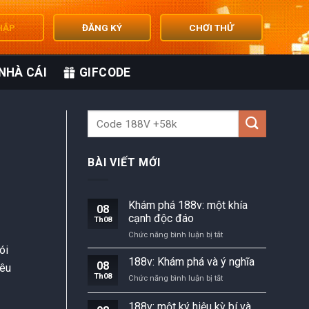
HẬP
ĐĂNG KÝ
CHƠI THỬ
NHÀ CÁI
GIFCODE
BÀI VIẾT MỚI
Khám phá 188v: một khía
08
cạnh độc đáo
Th08
Khám
Chức năng bình luận bị tắt
phá
ói
188v:
188v: Khám phá và ý nghĩa
08
iêu
một
Th08
188v:
Chức năng bình luận bị tắt
khía
Khám
cạnh
phá
188v: một ký hiệu kỳ bí và
độc