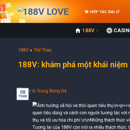
Skip
to
💎 HỢP TÁC ĐẠI LÝ
content
188V
CASIN
188V
»
Thể Thao
188V: khám phá một khái niệm 
08
Th08
quen tiêu dùng và cách con người tương tác với nă
thụ và tối ưu hóa chi phí.
\n\n
Những thách thức và
Tương lai của 188V còn mở ra nhiều thách thức: t