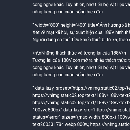
công nghệ khác. Tuy nhiên, nhờ tiến bộ vật liệu và
năng lượng cho cuộc sống hiện đại.
" width="800" height="400" title="Ảnh hưởng xã h
Xét về mặt xã hội, sự xuất hiện của 188V hình th
Người dùng có thể điều khiển thiết bị từ xa, theo d
\n\n
Những thách thức và tương lai của 188V
\n
Tương lai của 188V còn mở ra nhiều thách thức: t
công nghệ khác. Tuy nhiên, nhờ tiến bộ vật liệu và
năng lượng cho cuộc sống hiện đại.
" data-lazy-srcset="https://vnimg.static02.to
https://vnimg.static02.top/text/188v/188v-te
https://vnimg.static02.top/text/188v/188v-te
100vw, 800px" data-lazy-src="https://vnimg.st
status="error" sizes="(max-width: 800px) 100vw
text260331784.webp 800w, https://vnimg.stat