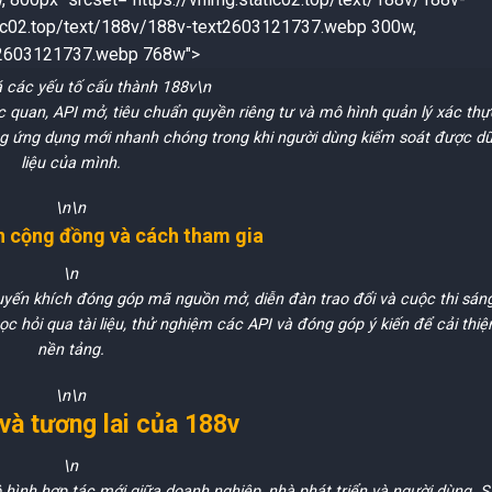
tic02.top/text/188v/188v-text2603121737.webp 300w,
xt2603121737.webp 768w">
các yếu tố cấu thành 188v\n
 quan, API mở, tiêu chuẩn quyền riêng tư và mô hình quản lý xác thự
ng ứng dụng mới nhanh chóng trong khi người dùng kiểm soát được d
liệu của mình.
\n\n
n cộng đồng và cách tham gia
\n
yến khích đóng góp mã nguồn mở, diễn đàn trao đổi và cuộc thi sán
 hỏi qua tài liệu, thử nghiệm các API và đóng góp ý kiến để cải thiệ
nền tảng.
\n\n
 và tương lai của 188v
\n
 hình hợp tác mới giữa doanh nghiệp, nhà phát triển và người dùng. S