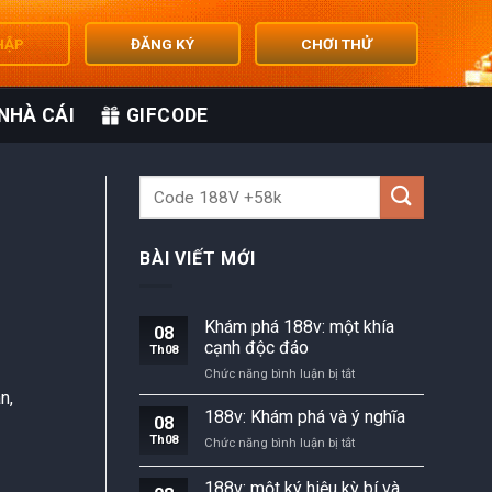
HẬP
ĐĂNG KÝ
CHƠI THỬ
NHÀ CÁI
GIFCODE
BÀI VIẾT MỚI
Khám phá 188v: một khía
08
cạnh độc đáo
Th08
Khám
Chức năng bình luận bị tắt
phá
n,
188v:
188v: Khám phá và ý nghĩa
08
một
Th08
188v:
Chức năng bình luận bị tắt
khía
Khám
cạnh
phá
188v: một ký hiệu kỳ bí và
độc