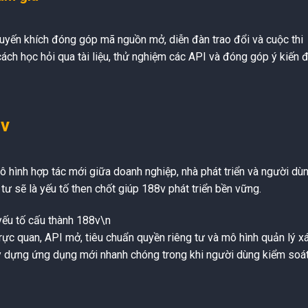
yến khích đóng góp mã nguồn mở, diễn đàn trao đổi và cuộc thi
ách học hỏi qua tài liệu, thử nghiệm các API và đóng góp ý kiến 
8v
ô hình hợp tác mới giữa doanh nghiệp, nhà phát triển và người dùn
ư sẽ là yếu tố then chốt giúp 188v phát triển bền vững.
yếu tố cấu thành 188v\n
ực quan, API mở, tiêu chuẩn quyền riêng tư và mô hình quản lý x
xây dựng ứng dụng mới nhanh chóng trong khi người dùng kiểm soá