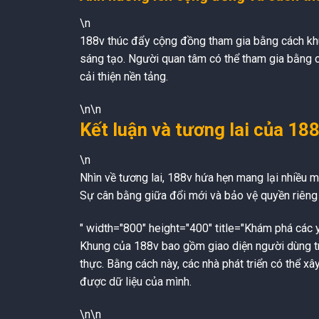
\n
188v thúc đẩy cộng đồng tham gia bằng cách khu
sáng tạo. Người quan tâm có thể tham gia bằng c
cải thiện nền tảng.
\n\n
Kết luận và tương lai của 18
\n
Nhìn về tương lai, 188v hứa hẹn mang lại nhiều m
Sự cân bằng giữa đổi mới và bảo vệ quyền riêng t
" width="800" height="400" title="Khám phá các 
Khung của 188v bao gồm giao diện người dùng tr
thực. Bằng cách này, các nhà phát triển có thể 
được dữ liệu của mình.
\n\n