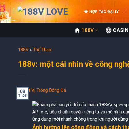
Skip
to
💎 HỢP TÁC ĐẠI LÝ
content
188V
CASIN
188V
»
Thể Thao
188v: một cái nhìn về công ngh
08
Th08
API mở, tiêu chuẩn quyền riêng tư và mô hình quả
ứng dụng mới nhanh chóng trong khi người dùng 
Ảnh hưởng lên cộng đồng và cách th