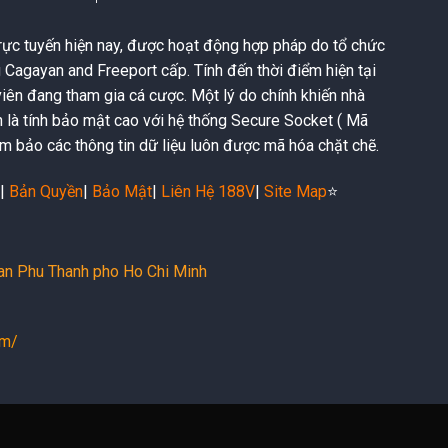
rực tuyến hiện nay, được hoạt động hợp pháp do tổ chức
 Cagayan and Freeport cấp. Tính đến thời điểm hiện tại
iên đang tham gia cá cược. Một lý do chính khiến nhà
 là tính bảo mật cao với hệ thống Secure Socket ( Mã
m bảo các thông tin dữ liệu luôn được mã hóa chặt chẽ.
a
|
Bản Quyền
|
Bảo Mật
|
Liên Hệ 188V
|
Site Map
⭐️
n Phu Thanh pho Ho Chi Minh
om/