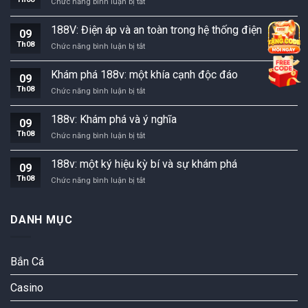
Khám
Chức năng bình luận bị tắt
niệm,
phá
ứng
188v:
dụng
188V: Điện áp và an toàn trong hệ thống điện
09
điện
và
Th08
188V:
Chức năng bình luận bị tắt
áp
an
Điện
và
toàn
áp
công
Khám phá 188v: một khía cạnh độc đáo
09
và
nghệ
Th08
Khám
Chức năng bình luận bị tắt
an
phá
toàn
188v:
trong
188v: Khám phá và ý nghĩa
09
một
hệ
Th08
188v:
Chức năng bình luận bị tắt
khía
thống
Khám
cạnh
điện
phá
độc
188v: một ký hiệu kỳ bí và sự khám phá
09
và
đáo
Th08
188v:
Chức năng bình luận bị tắt
ý
một
nghĩa
ký
hiệu
DANH MỤC
kỳ
bí
và
Bắn Cá
sự
khám
phá
Casino