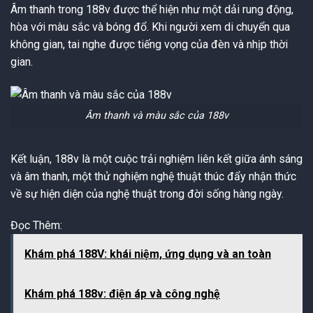
Âm thanh trong 188v được thể hiện như một dải rung động,
hòa với màu sắc và bóng đổ. Khi người xem di chuyển qua
không gian, tai nghe được tiếng vọng của đèn và nhịp thời
gian.
Âm thanh và màu sắc của 188v
Kết luận, 188v là một cuộc trải nghiệm liên kết giữa ánh sáng
và âm thanh, một thử nghiệm nghệ thuật thúc đẩy nhận thức
về sự hiện diện của nghệ thuật trong đời sống hàng ngày.
Đọc Thêm:
Khám phá 188V: khái niệm, ứng dụng và an toàn
Khám phá 188v: điện áp và công nghệ