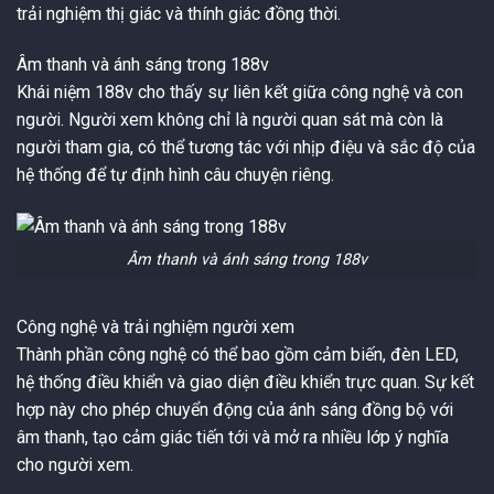
trải nghiệm thị giác và thính giác đồng thời.
Âm thanh và ánh sáng trong 188v
Khái niệm 188v cho thấy sự liên kết giữa công nghệ và con
người. Người xem không chỉ là người quan sát mà còn là
người tham gia, có thể tương tác với nhịp điệu và sắc độ của
hệ thống để tự định hình câu chuyện riêng.
Âm thanh và ánh sáng trong 188v
Công nghệ và trải nghiệm người xem
Thành phần công nghệ có thể bao gồm cảm biến, đèn LED,
hệ thống điều khiển và giao diện điều khiển trực quan. Sự kết
hợp này cho phép chuyển động của ánh sáng đồng bộ với
âm thanh, tạo cảm giác tiến tới và mở ra nhiều lớp ý nghĩa
cho người xem.