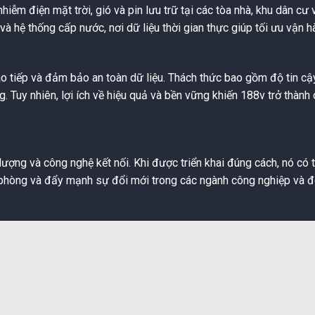
iễm điện mặt trời, gió và pin lưu trữ tại các tòa nhà, khu dân cư 
 hệ thống cấp nước, nơi dữ liệu thời gian thực giúp tối ưu vận h
o tiếp và đảm bảo an toàn dữ liệu. Thách thức bao gồm độ tin cậ
ng. Tuy nhiên, lợi ích về hiệu quả và bền vững khiến 188v trở thành
ượng và công nghệ kết nối. Khi được triển khai đúng cách, nó có t
phòng và đẩy mạnh sự đổi mới trong các ngành công nghiệp và đô