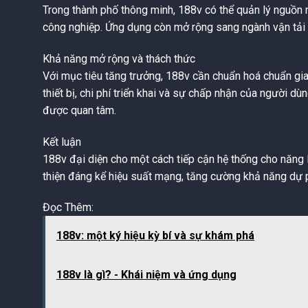
Trong thành phố thông minh, 188v có thể quản lý nguồn nh
công nghiệp. Ứng dụng còn mở rộng sang ngành vận tải và
Khả năng mở rộng và thách thức
Với mục tiêu tăng trưởng, 188v cần chuẩn hoá chuẩn gia
thiết bị, chi phí triển khai và sự chấp nhận của người dù
được quan tâm.
Kết luận
188v đại diện cho một cách tiếp cận hệ thống cho năng l
thiện đáng kể hiệu suất mạng, tăng cường khả năng dự 
Đọc Thêm:
188v: một ký hiệu kỳ bí và sự khám phá
188v là gì? - Khái niệm và ứng dụng