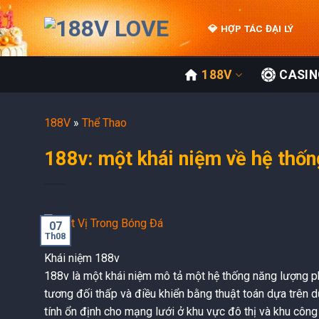
Skip
to
💎 HỢP TÁC ĐẠI LÝ
content
188V
CASIN
188V
»
Thể Thao
188v: một khái niệm về hệ thốn
07
Th08
Khái niệm 188v
188v là một khái niệm mô tả một hệ thống năng lượng phâ
tương đối thấp và điều khiển bằng thuật toán dựa trên d
tính ổn định cho mạng lưới ở khu vực đô thị và khu công