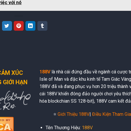
iệc với nó
188V
là nhà cái đứng đầu về ngành cá cược t
CẢM XÚC
Isle of Man và đặc khu kinh tế Tam Giác Vàng
 GIỚI HẠN
188V đã và đang phục vụ hơn 20 triệu thành v
cái 188V khiến đông đảo người chơi yêu thích
hóa blockchian SS 128-bit), 188V cam kết đả
⭐️
Giới Thiệu 188V
|
Điều Kiện Tham Gi
Tên Thương Hiệu:
188V