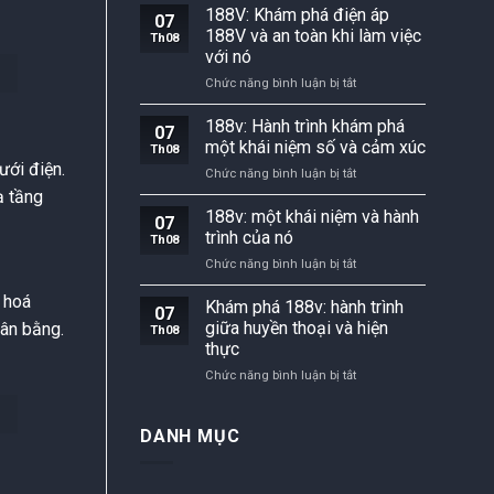
gì?
188V: Khám phá điện áp
sự
07
-
khám
188V và an toàn khi làm việc
Th08
Khái
phá
với nó
niệm
188V:
Chức năng bình luận bị tắt
và
Khám
ứng
phá
dụng
188v: Hành trình khám phá
07
điện
một khái niệm số và cảm xúc
Th08
áp
ưới điện.
188v:
Chức năng bình luận bị tắt
188V
Hành
ạ tầng
và
trình
188v: một khái niệm và hành
an
07
khám
toàn
trình của nó
Th08
phá
khi
188v:
Chức năng bình luận bị tắt
một
làm
một
khái
việc
 hoá
khái
Khám phá 188v: hành trình
niệm
với
07
niệm
số
giữa huyền thoại và hiện
nó
cân bằng.
Th08
và
và
thực
hành
cảm
Khám
Chức năng bình luận bị tắt
trình
xúc
phá
của
188v:
nó
hành
DANH MỤC
trình
giữa
huyền