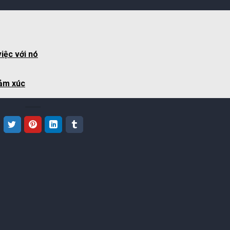
iệc với nó
cảm xúc