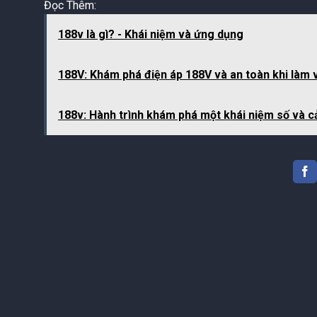
Đọc Thêm:
188v là gì? - Khái niệm và ứng dụng
188V: Khám phá điện áp 188V và an toàn khi làm v
188v: Hành trình khám phá một khái niệm số và 