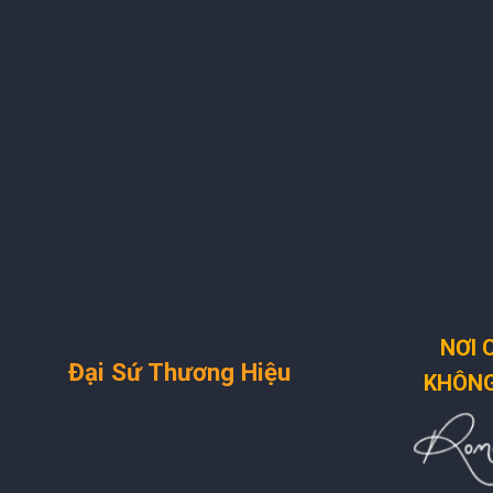
NƠI 
Đại Sứ Thương Hiệu
KHÔNG