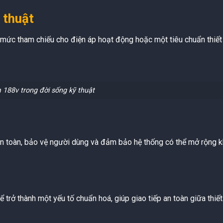
 thuật
t mức tham chiếu cho điện áp hoạt động hoặc một tiêu chuẩn thiết
 188v trong đời sống kỹ thuật
 an toàn, bảo vệ người dùng và đảm bảo hệ thống có thể mở rộng k
ể trở thành một yếu tố chuẩn hoá, giúp giao tiếp an toàn giữa thiết