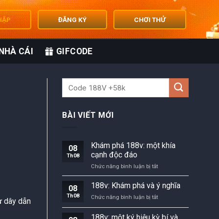
HẬP
ĐĂNG KÝ
CHƠI THỬ
NHÀ CÁI
GIFCODE
BÀI VIẾT MỚI
Khám phá 188v: một khía
08
cạnh độc đáo
Th08
Khám
Chức năng bình luận bị tắt
phá
188v:
188v: Khám phá và ý nghĩa
08
một
Th08
188v:
Chức năng bình luận bị tắt
khía
ừ dây dẫn
Khám
cạnh
phá
188v: một ký hiệu kỳ bí và
độc