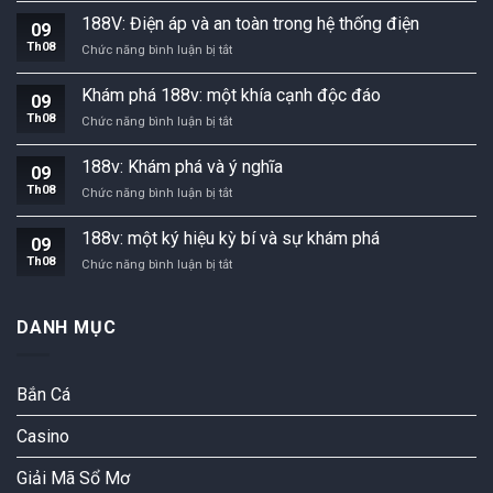
188v:
dụng
188V: Điện áp và an toàn trong hệ thống điện
09
điện
và
Th08
188V:
Chức năng bình luận bị tắt
áp
an
Điện
và
toàn
áp
công
Khám phá 188v: một khía cạnh độc đáo
09
và
nghệ
Th08
Khám
Chức năng bình luận bị tắt
an
phá
toàn
188v:
trong
188v: Khám phá và ý nghĩa
09
một
hệ
Th08
188v:
Chức năng bình luận bị tắt
khía
thống
Khám
cạnh
điện
phá
độc
188v: một ký hiệu kỳ bí và sự khám phá
09
và
đáo
Th08
188v:
Chức năng bình luận bị tắt
ý
một
nghĩa
ký
hiệu
DANH MỤC
kỳ
bí
và
Bắn Cá
sự
khám
phá
Casino
Giải Mã Sổ Mơ