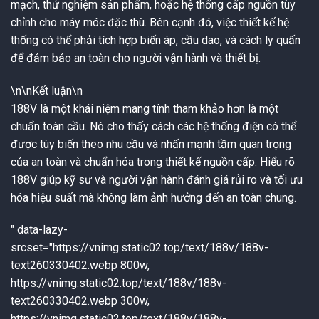
mạch, thử nghiệm sản phẩm, hoặc hệ thống cấp nguồn tùy
chỉnh cho máy móc đặc thù. Bên cạnh đó, việc thiết kế hệ
thống có thể phải tích hợp biến áp, cầu dao, và cách ly quấn
để đảm bảo an toàn cho người vận hành và thiết bị.
\n\n
Kết luận
\n
188V là một khái niệm mang tính tham khảo hơn là một
chuẩn toàn cầu. Nó cho thấy cách các hệ thống điện có thể
được tùy biến theo nhu cầu và nhấn mạnh tầm quan trọng
của an toàn và chuẩn hóa trong thiết kế nguồn cấp. Hiểu rõ
188V giúp kỹ sư và người vận hành đánh giá rủi ro và tối ưu
hóa hiệu suất mà không làm ảnh hưởng đến an toàn chung.
" data-lazy-
srcset="https://vnimg.static02.top/text/188v/188v-
text260330402.webp 800w,
https://vnimg.static02.top/text/188v/188v-
text260330402.webp 300w,
https://vnimg.static02.top/text/188v/188v-