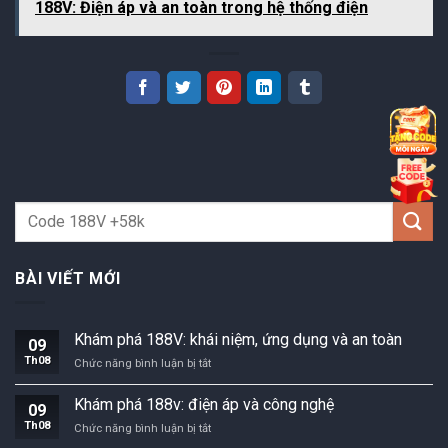
188V: Điện áp và an toàn trong hệ thống điện
BÀI VIẾT MỚI
Khám phá 188V: khái niệm, ứng dụng và an toàn
09
Th08
Khám
Chức năng bình luận bị tắt
phá
188V:
Khám phá 188v: điện áp và công nghệ
09
khái
Th08
Khám
Chức năng bình luận bị tắt
niệm,
phá
ứng