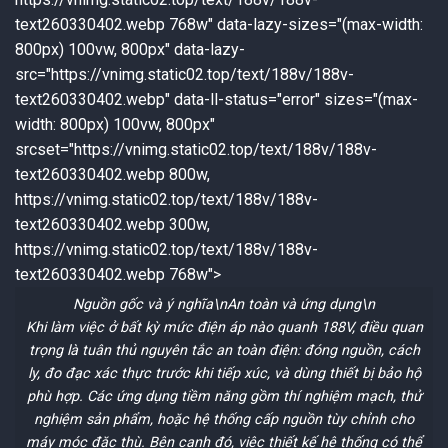
text260330402.webp 768w" data-lazy-sizes="(max-width:
800px) 100vw, 800px" data-lazy-
src="https://vnimg.static02.top/text/188v/188v-
text260330402.webp" data-ll-status="error" sizes="(max-
width: 800px) 100vw, 800px"
srcset="https://vnimg.static02.top/text/188v/188v-
text260330402.webp 800w,
https://vnimg.static02.top/text/188v/188v-
text260330402.webp 300w,
https://vnimg.static02.top/text/188v/188v-
text260330402.webp 768w">
Nguồn gốc và ý nghĩa\n
An toàn và ứng dụng
\n
Khi làm việc ở bất kỳ mức điện áp nào quanh 188V, điều quan
trọng là tuân thủ nguyên tắc an toàn điện: đóng nguồn, cách
ly, đo đạc xác thực trước khi tiếp xúc, và dùng thiết bị bảo hộ
phù hợp. Các ứng dụng tiềm năng gồm thí nghiệm mạch, thử
nghiệm sản phẩm, hoặc hệ thống cấp nguồn tùy chỉnh cho
máy móc đặc thù. Bên cạnh đó, việc thiết kế hệ thống có thể