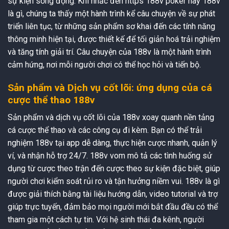
sự kiện sống động. Khi nhắc đến https 188v poker hay 188v
là gì, chúng ta thấy một hành trình kể câu chuyện về sự phát
triển liên tục, từ những sản phẩm sơ khai đến các tính năng
thông minh hiện tại, được thiết kế để tối giản hoá trải nghiệm
và tăng tính giải trí. Câu chuyện của 188v là một hành trình
cảm hứng, nơi mỗi người chơi có thể học hỏi và tiến bộ.
Sản phẩm và Dịch vụ cốt lõi: ứng dụng của cá
cược thể thao 188v
Sản phẩm và dịch vụ cốt lõi của 188v xoay quanh nền tảng
cá cược thể thao và các công cụ đi kèm. Bạn có thể trải
nghiệm 188v tại app dễ dàng, thực hiện cược nhanh, quản lý
ví, và nhận hỗ trợ 24/7. 188v vom mô tả các tình huống sử
dụng từ cược theo trận đến cược theo sự kiện đặc biệt, giúp
người chơi kiểm soát rủi ro và tận hưởng niềm vui. 188v là gì
được giải thích bằng tài liệu hướng dẫn, video tutorial và trợ
giúp trực tuyến, đảm bảo mọi người mới bắt đầu đều có thể
tham gia một cách tự tin. Với hệ sinh thái đa kênh, người