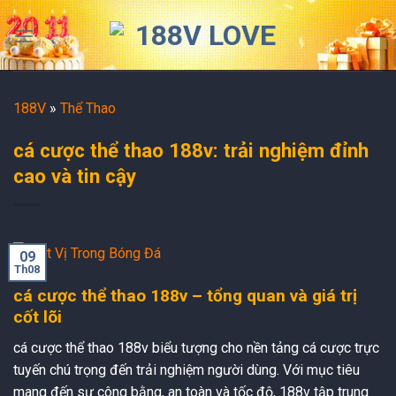
Skip
to
content
188V
»
Thể Thao
cá cược thể thao 188v: trải nghiệm đỉnh
cao và tin cậy
09
Th08
cá cược thể thao 188v – tổng quan và giá trị
cốt lõi
cá cược thể thao 188v biểu tượng cho nền tảng cá cược trực
tuyến chú trọng đến trải nghiệm người dùng. Với mục tiêu
mang đến sự công bằng, an toàn và tốc độ, 188v tập trung