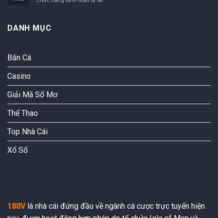
Chức năng bình luận bị tắt
ý
một
nghĩa
ký
hiệu
DANH MỤC
kỳ
bí
và
Bắn Cá
sự
khám
phá
Casino
Giải Mã Sổ Mơ
Thể Thao
Top Nhà Cái
Xổ Số
188V
là nhà cái đứng đầu về ngành cá cược trực tuyến hiện