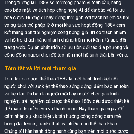
Trong tương lai, 188v sẽ mở rộng phạm vi toàn cầu, nâng
cao bảo mật, và tích hợp công nghệ AI để dự báo và tối ưu
hóa cược. Hướng đi này đồng thời gắn với trách nhiệm xã hội
và sự tuân thủ pháp lý ở mọi khu vực hoạt động. 188v cam
kết mang đến trải nghiệm công bằng, giải trí có trách nhiệm
và hỗ trợ khách hàng nhanh chóng trên mọi kênh, từ app đến
trang web. Dự án phát triển sẽ ưu tiên đối tác địa phương và
cộng đồng người chơi để tạo nên một hệ sinh thái bền vững.
Tóm tắt và lời mời tham gia
Tóm lại, cá cược thể thao 188v là một hành trình kết nối
người chơi với sự kiện thể thao sống động, đảm bảo an toàn
và tiện lợi. Dù bạn là người mới hay người chơi giàu kinh
nghiệm, trải nghiệm cá cược thể thao 188v đều được thiết kế
để mang lại niềm vui và thành công. Hãy tham gia ngay để
cảm nhận sự khác biệt và tận hưởng cộng đồng đam mê
bóng đá, tennis, basketball và nhiều môn thể thao khác.
Chúng tôi hân hạnh đồng hành cùng bạn trên mỗi bước cược