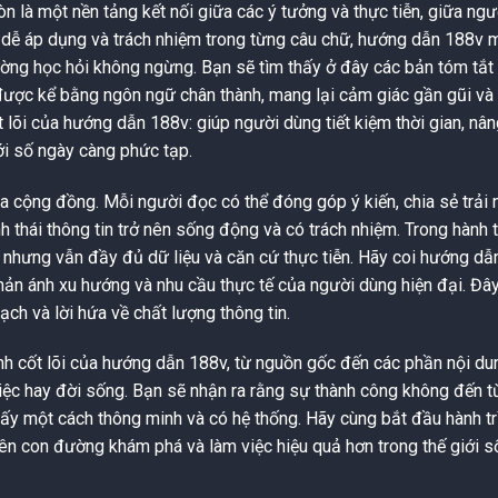
òn là một nền tảng kết nối giữa các ý tưởng và thực tiễn, giữa ng
, dễ áp dụng và trách nhiệm trong từng câu chữ, hướng dẫn 188v
ường học hỏi không ngừng. Bạn sẽ tìm thấy ở đây các bản tóm tắt
được kể bằng ngôn ngữ chân thành, mang lại cảm giác gần gũi và 
t lõi của hướng dẫn 188v: giúp người dùng tiết kiệm thời gian, nâ
iới số ngày càng phức tạp.
 cộng đồng. Mỗi người đọc có thể đóng góp ý kiến, chia sẻ trải
h thái thông tin trở nên sống động và có trách nhiệm. Trong hành t
, nhưng vẫn đầy đủ dữ liệu và căn cứ thực tiễn. Hãy coi hướng d
ản ánh xu hướng và nhu cầu thực tế của người dùng hiện đại. Đây
h và lời hứa về chất lượng thông tin.
 cốt lõi của hướng dẫn 188v, từ nguồn gốc đến các phần nội du
ệc hay đời sống. Bạn sẽ nhận ra rằng sự thành công không đến t
n ấy một cách thông minh và có hệ thống. Hãy cùng bắt đầu hành tr
ên con đường khám phá và làm việc hiệu quả hơn trong thế giới s