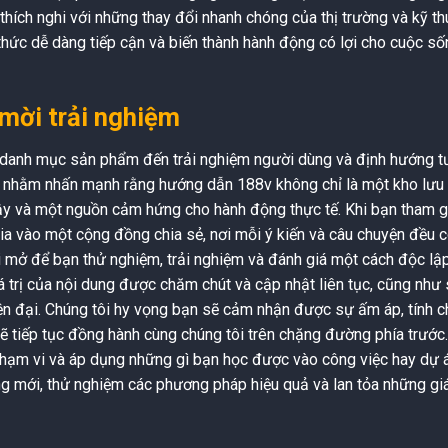
thích nghi với những thay đổi nhanh chóng của thị trường và kỹ th
 thức dễ dàng tiếp cận và biến thành hành động có lợi cho cuộc số
 mời trải nghiệm
à danh mục sản phẩm đến trải nghiệm người dùng và định hướng t
ên nhằm nhấn mạnh rằng hướng dẫn 188v không chỉ là một kho lưu 
cậy và một nguồn cảm hứng cho hành động thực tế. Khi bạn tham g
a vào một cộng đồng chia sẻ, nơi mỗi ý kiến và câu chuyện đều có
ời mở để bạn thử nghiệm, trải nghiệm và đánh giá một cách độc lậ
á trị của nội dung được chăm chút và cập nhật liên tục, cũng như
ện đại. Chúng tôi hy vọng bạn sẽ cảm nhận được sự ấm áp, tính 
 tiếp tục đồng hành cùng chúng tôi trên chặng đường phía trước
phạm vi và áp dụng những gì bạn học được vào công việc hay dự 
g mới, thử nghiệm các phương pháp hiệu quả và lan tỏa những giá 