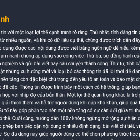
anh
n với một loạt lợi thế cạnh tranh rõ ràng. Thứ nhất, tính đáng tin
từ nhiều nguồn, và khi có dữ liệu cụ thể, chúng được trích dẫn đầ
áp dụng được cao: nội dung được viết bằng ngôn ngữ dễ hiểu, kèm
p bạn nhanh chóng áp dụng vào công việc. Thứ ba, sự đồng hành c
 nghiệm và gửi bài viết hay câu chuyện thành công. Thứ tư, tính c
nhật những xu hướng mới và loại bỏ các thông tin đã lỗi thời để đ
 nền tảng còn đặc biệt chú trọng đến yếu tố an toàn và bảo mật c
đề cập. Thông tin được trình bày một cách có hệ thống, giúp bạn
ù hợp với nhịp độ của bản thân. Một lợi thế quan trọng khác là trợ 
 giải thích thêm và hỗ trợ người dùng khi gặp khó khăn, giúp quá tr
u tố này góp phần tạo nên một nền tảng có sự cân đối giữa tri th
có thể. Cuối cùng, hướng dẫn 188v không ngừng mở rộng sự hiện 
 phép bạn tiếp cận nội dung ở nhiều định dạng: bài viết chi tiết, v
c. Sự đa dạng này giúp người dùng có thể chọn phương thức học