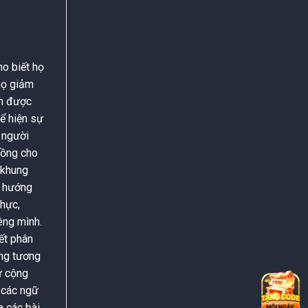
o biết họ
 họ giảm
ọn được
hể hiện sự
 người
đồng cho
ả khung
a hướng
thực,
êng mình.
ết phân
ong tương
ừ cộng
i các ngữ
a các bài