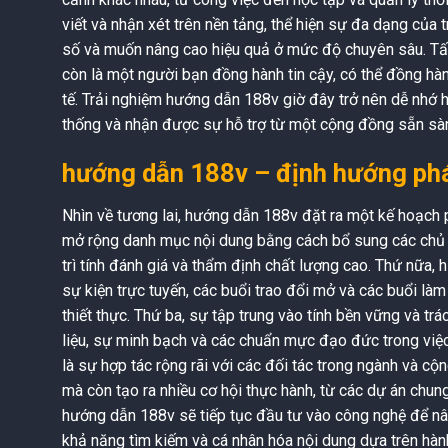
viết và nhận xét trên nền tảng, thể hiện sự đa dạng của
số và muốn nâng cao hiệu quả ở mức độ chuyên sâu. Tấ
còn là một người bạn đồng hành tin cậy, có thể đồng hà
tế. Trải nghiệm hướng dẫn 188v giờ đây trở nên dễ nhớ h
thống và nhận được sự hỗ trợ từ một cộng đồng sẵn sàn
hướng dẫn 188v – định hướng phát
Nhìn về tương lai, hướng dẫn 188v đặt ra một kế hoạch ph
mở rộng danh mục nội dung bằng cách bổ sung các chủ đ
trì tính đánh giá và thẩm định chất lượng cao. Thứ nữ
sự kiện trực tuyến, các buổi trao đổi mở và các buổi là
thiết thực. Thứ ba, sự tập trung vào tính bền vững và t
liệu, sự minh bạch và các chuẩn mực đạo đức trong việc
là sự hợp tác rộng rãi với các đối tác trong ngành và c
mà còn tạo ra nhiều cơ hội thực hành, từ các dự án chun
hướng dẫn 188v sẽ tiếp tục đầu tư vào công nghệ để nâng
khả năng tìm kiếm và cá nhân hóa nội dung dựa trên hàn