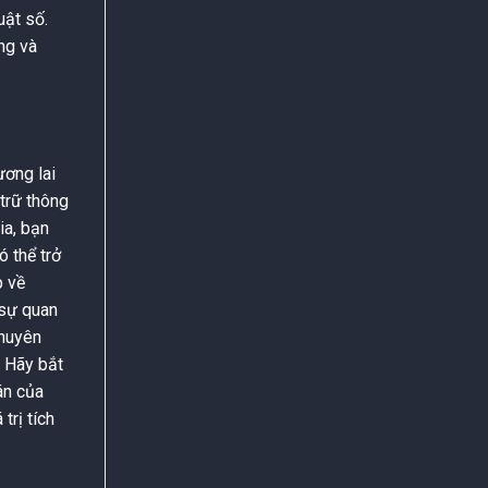
uật số.
ng và
ương lai
trữ thông
ia, bạn
 thể trở
p về
 sự quan
chuyên
. Hãy bắt
án của
trị tích