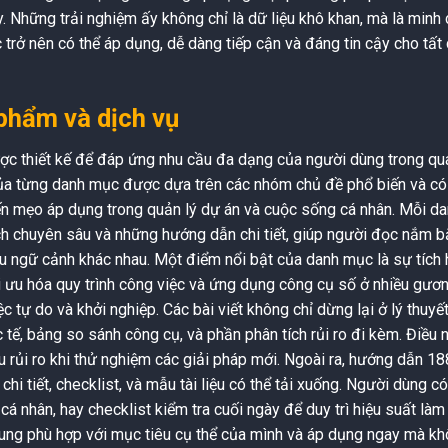
ày. Những trải nghiệm ấy không chỉ là dữ liệu khô khan, mà là minh
trở nên có thể áp dụng, dễ dàng tiếp cận và đáng tin cậy cho tất
phẩm và dịch vụ
 thiết kế để đáp ứng nhu cầu đa dạng của người dùng trong quá
 của từng danh mục được dựa trên các nhóm chủ đề phổ biến và có
 đến mẹo áp dụng trong quản lý dự án và cuộc sống cá nhân. Mỗi d
ích chuyên sâu và những hướng dẫn chi tiết, giúp người đọc nắm b
iều ngữ cảnh khác nhau. Một điểm nổi bật của danh mục là sự tích
tối ưu hóa quy trình công việc và ứng dụng công cụ số ở nhiều gươ
 tự do và khởi nghiệp. Các bài viết không chỉ dừng lại ở lý thuyế
c tế, bảng so sánh công cụ, và phần phân tích rủi ro đi kèm. Điều 
u rủi ro khi thử nghiệm các giải pháp mới. Ngoài ra, hướng dẫn 1
chi tiết, checklist, và mẫu tài liệu có thể tải xuống. Người dùng có
cá nhân, hay checklist kiểm tra cuối ngày để duy trì hiệu suất làm
dung phù hợp với mục tiêu cụ thể của mình và áp dụng ngay mà k