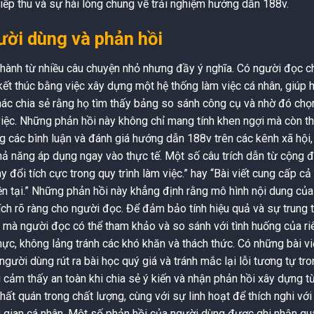
tiếp thu và sự hài lòng chung về trải nghiệm hướng dẫn 188v.
ười dùng và phản hồi
hành từ nhiều câu chuyện nhỏ nhưng đầy ý nghĩa. Có người đọc ch
à kết thúc bằng việc xây dựng một hệ thống làm việc cá nhân, giúp
khác chia sẻ rằng họ tìm thấy bảng so sánh công cụ và nhờ đó ch
 việc. Những phản hồi này không chỉ mang tính khen ngợi mà còn t
 các bình luận và đánh giá hướng dẫn 188v trên các kênh xã hội,
hả năng áp dụng ngay vào thực tế. Một số câu trích dẫn từ cộng 
ay đổi tích cực trong quy trình làm việc.” hay “Bài viết cung cấp c
hiện tại.” Những phản hồi này khẳng định rằng mô hình nội dung củ
ch rõ ràng cho người đọc. Để đảm bảo tính hiệu quả và sự trung 
 mà người đọc có thể tham khảo và so sánh với tình huống của ri
c, không lảng tránh các khó khăn và thách thức. Có những bài vi
 người dùng rút ra bài học quý giá và tránh mắc lại lỗi tương tự tr
g cảm thấy an toàn khi chia sẻ ý kiến và nhận phản hồi xây dựng t
hất quán trong chất lượng, cùng với sự linh hoạt để thích nghi vớ
ời gian cá nhân. Một số phản hồi của người dùng được ghi nhận qu