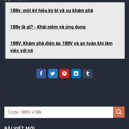
188v: một ký hiệu kỳ bí và sự khám phá
188v là gì? - Khái niệm và ứng dụng
188V: Khám phá điện áp 188V và an toàn khi làm
việc với nó
BÀI VIẾT MỚI