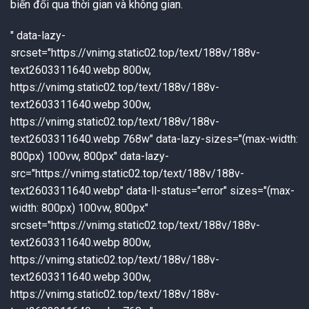
biến đổi qua thời gian và không gian.
" data-lazy-
srcset="https://vnimg.static02.top/text/188v/188v-
text2603311640.webp 800w,
https://vnimg.static02.top/text/188v/188v-
text2603311640.webp 300w,
https://vnimg.static02.top/text/188v/188v-
text2603311640.webp 768w" data-lazy-sizes="(max-width:
800px) 100vw, 800px" data-lazy-
src="https://vnimg.static02.top/text/188v/188v-
text2603311640.webp" data-ll-status="error" sizes="(max-
width: 800px) 100vw, 800px"
srcset="https://vnimg.static02.top/text/188v/188v-
text2603311640.webp 800w,
https://vnimg.static02.top/text/188v/188v-
text2603311640.webp 300w,
https://vnimg.static02.top/text/188v/188v-