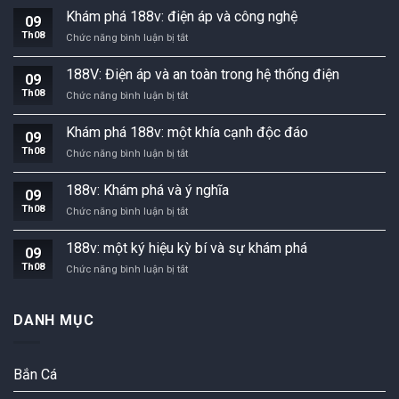
188V:
Khám phá 188v: điện áp và công nghệ
09
khái
Th08
Khám
Chức năng bình luận bị tắt
niệm,
phá
ứng
188v:
dụng
188V: Điện áp và an toàn trong hệ thống điện
09
điện
và
Th08
188V:
Chức năng bình luận bị tắt
áp
an
Điện
và
toàn
áp
công
Khám phá 188v: một khía cạnh độc đáo
09
và
nghệ
Th08
Khám
Chức năng bình luận bị tắt
an
phá
toàn
188v:
trong
188v: Khám phá và ý nghĩa
09
một
hệ
Th08
188v:
Chức năng bình luận bị tắt
khía
thống
Khám
cạnh
điện
phá
độc
188v: một ký hiệu kỳ bí và sự khám phá
09
và
đáo
Th08
188v:
Chức năng bình luận bị tắt
ý
một
nghĩa
ký
hiệu
DANH MỤC
kỳ
bí
và
Bắn Cá
sự
khám