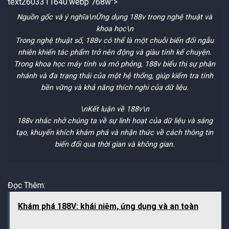
text2603311640.webp 768w">
Nguồn gốc và ý nghĩa\n
Ứng dụng 188v trong nghệ thuật và
khoa học
\n
Trong nghệ thuật số, 188v có thể là một chuỗi biến đổi ngẫu
nhiên khiến tác phẩm trở nên động và giàu tính kể chuyện.
Trong khoa học máy tính và mô phỏng, 188v biểu thị sự phân
nhánh và đa trạng thái của một hệ thống, giúp kiểm tra tính
bền vững và khả năng thích nghi của dữ liệu.
\n
Kết luận về 188v
\n
188v nhắc nhở chúng ta về sự linh hoạt của dữ liệu và sáng
tạo, khuyến khích khám phá và nhận thức về cách thông tin
biến đổi qua thời gian và không gian.
Đọc Thêm:
Khám phá 188V: khái niệm, ứng dụng và an toàn