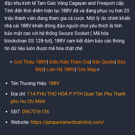
đặc khu kinh tế Tam Giác Vàng Cagayan and Freeport cấp.
Tính đến thời điểm hiện tại 188V đã và đang phục vụ hơn 20
triệu thành viên đang tham gia cá cược. Một lý do chính khiến
nhà cái 188V khiến đông đảo người chơi yêu thích là tính
bảo mật cao với hệ thống Secure Socket ( Mã hóa
blockchian SS 128-bit), 188V cam kết đảm bảo các thông
tin dữ liệu luôn được mã hóa chặt chẽ.
⭐️
Giới Thiệu 188V
|
Điều Kiện Tham Gia
|
Bản Quyền
|
Bảo
Mật
|
Liên Hệ 188V
|
Site Map
⭐️
Tên Thương Hiệu:
188V
Địa chỉ:
114 PHU THO HOA P. PTH Quan Tan Phu Thanh
pho Ho Chi Minh
SĐT:
0967316136
Website:
https://junqueiramedicalclinic.com/