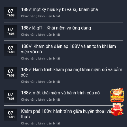
188v: một ký hiệu kỳ bí và sự khám phá
07
Th08
188v:
Chức năng bình luận bị tắt
một
ký
188v là gì? - Khái niệm và ứng dụng
07
hiệu
Th08
188v
Chức năng bình luận bị tắt
kỳ
là
bí
gì?
và
188V: Khám phá điện áp 188V và an toàn khi làm
07
-
sự
việc với nó
Th08
Khái
khám
188V:
Chức năng bình luận bị tắt
niệm
phá
Khám
và
phá
ứng
188v: Hành trình khám phá một khái niệm số và cảm
07
điện
dụng
xúc
Th08
áp
188v:
Chức năng bình luận bị tắt
188V
Hành
và
trình
188v: một khái niệm và hành trình của nó
an
07
khám
toàn
Th08
188v:
Chức năng bình luận bị tắt
phá
khi
một
một
làm
khái
Khám phá 188v: hành trình giữa huyền thoại và hiện
khái
việc
07
niệm
niệm
thực
với
Th08
và
số
nó
Khám
Chức năng bình luận bị tắt
hành
và