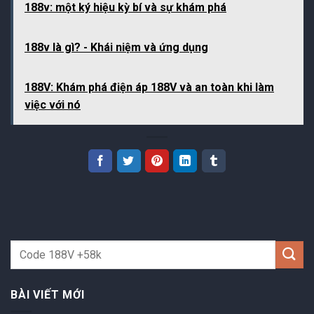
188v: một ký hiệu kỳ bí và sự khám phá
188v là gì? - Khái niệm và ứng dụng
188V: Khám phá điện áp 188V và an toàn khi làm
việc với nó
BÀI VIẾT MỚI