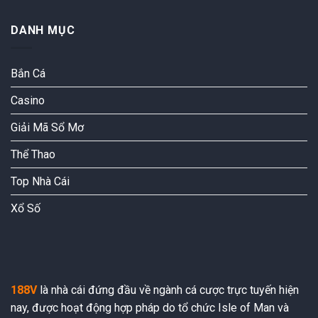
phá
trình
cảm
188v:
của
xúc
hành
nó
DANH MỤC
trình
giữa
huyền
Bắn Cá
thoại
và
Casino
hiện
thực
Giải Mã Sổ Mơ
Thể Thao
Top Nhà Cái
Xổ Số
188V
là nhà cái đứng đầu về ngành cá cược trực tuyến hiện
nay, được hoạt động hợp pháp do tổ chức Isle of Man và