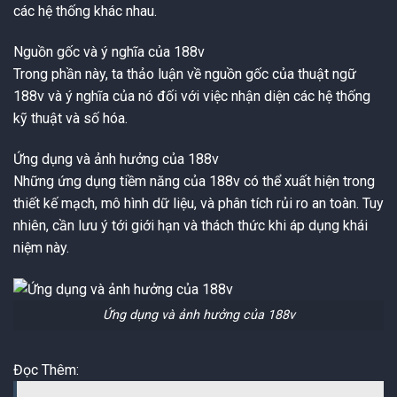
các hệ thống khác nhau.
Nguồn gốc và ý nghĩa của 188v
Trong phần này, ta thảo luận về nguồn gốc của thuật ngữ
188v và ý nghĩa của nó đối với việc nhận diện các hệ thống
kỹ thuật và số hóa.
Ứng dụng và ảnh hưởng của 188v
Những ứng dụng tiềm năng của 188v có thể xuất hiện trong
thiết kế mạch, mô hình dữ liệu, và phân tích rủi ro an toàn. Tuy
nhiên, cần lưu ý tới giới hạn và thách thức khi áp dụng khái
niệm này.
Ứng dụng và ảnh hưởng của 188v
Đọc Thêm: