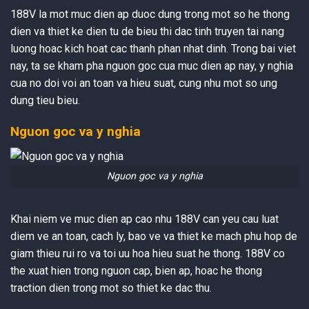
188V la mot muc dien ap duoc dung trong mot so he thong
dien va thiet ke dien tu de bieu thi dac tinh truyen tai nang
luong hoac kich hoat cac thanh phan nhat dinh. Trong bai viet
nay, ta se kham pha nguon goc cua muc dien ap nay, y nghia
cua no doi voi an toan va hieu suat, cung nhu mot so ung
dung tieu bieu.
Nguon goc va y nghia
Nguon goc va y nghia
Khai niem ve muc dien ap cao nhu 188V can yeu cau luat
diem ve an toan, cach ly, bao ve va thiet ke mach phu hop de
giam thieu rui ro va toi uu hoa hieu suat he thong. 188V co
the xuat hien trong nguon cap, bien ap, hoac he thong
traction dien trong mot so thiet ke dac thu.