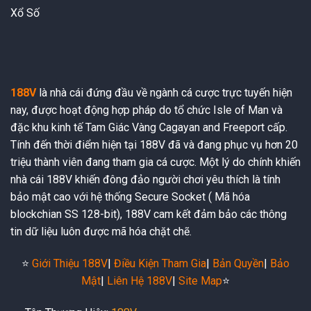
Xổ Số
188V
là nhà cái đứng đầu về ngành cá cược trực tuyến hiện
nay, được hoạt động hợp pháp do tổ chức Isle of Man và
đặc khu kinh tế Tam Giác Vàng Cagayan and Freeport cấp.
Tính đến thời điểm hiện tại 188V đã và đang phục vụ hơn 20
triệu thành viên đang tham gia cá cược. Một lý do chính khiến
nhà cái 188V khiến đông đảo người chơi yêu thích là tính
bảo mật cao với hệ thống Secure Socket ( Mã hóa
blockchian SS 128-bit), 188V cam kết đảm bảo các thông
tin dữ liệu luôn được mã hóa chặt chẽ.
⭐️
Giới Thiệu 188V
|
Điều Kiện Tham Gia
|
Bản Quyền
|
Bảo
Mật
|
Liên Hệ 188V
|
Site Map
⭐️