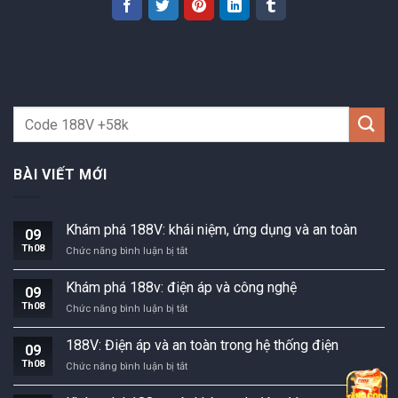
BÀI VIẾT MỚI
Khám phá 188V: khái niệm, ứng dụng và an toàn
09
Th08
Khám
Chức năng bình luận bị tắt
phá
188V:
Khám phá 188v: điện áp và công nghệ
09
khái
Th08
Khám
Chức năng bình luận bị tắt
niệm,
phá
ứng
188v:
dụng
188V: Điện áp và an toàn trong hệ thống điện
09
điện
và
Th08
188V:
Chức năng bình luận bị tắt
áp
an
Điện
và
toàn
áp