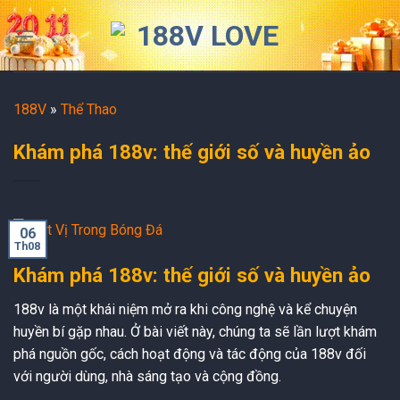
Skip
to
content
188V
»
Thể Thao
Khám phá 188v: thế giới số và huyền ảo
06
Th08
Khám phá 188v: thế giới số và huyền ảo
188v là một khái niệm mở ra khi công nghệ và kể chuyện
huyền bí gặp nhau. Ở bài viết này, chúng ta sẽ lần lượt khám
phá nguồn gốc, cách hoạt động và tác động của 188v đối
với người dùng, nhà sáng tạo và cộng đồng.