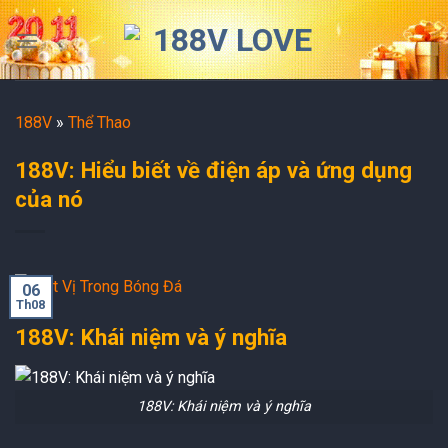
Skip
to
content
188V
»
Thể Thao
188V: Hiểu biết về điện áp và ứng dụng
của nó
06
Th08
188V: Khái niệm và ý nghĩa
188V: Khái niệm và ý nghĩa