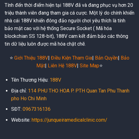
Tính đến thời điểm hiện tại 188V đã và đang phục vụ hơn 20
triệu thành viên đang tham gia cá cược. Một lý do chính khiến
nhà cái 188V khiến đông đảo người chơi yêu thích là tính
bảo mật cao với hệ thống Secure Socket ( Mã hóa
blockchian SS 128-bit), 188V cam kết đảm bảo các thông
tin dữ liệu luôn được mã hóa chặt chẽ.
⭐️
Giới Thiệu 188V
|
Điều Kiện Tham Gia
|
Bản Quyền
|
Bảo
Mật
|
Liên Hệ 188V
|
Site Map
⭐️
Tên Thương Hiệu:
188V
Địa chỉ:
114 PHU THO HOA P. PTH Quan Tan Phu Thanh
pho Ho Chi Minh
SĐT:
0967316136
Website:
https://junqueiramedicalclinic.com/