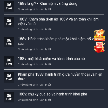
188v là gì? - Khái niệm và ứng dụng
06
Th08
188v
Chức năng bình luận bị tắt
là
gì?
188V: Khám phá điện áp 188V và an toàn khi làm
06
-
việc với nó
Th08
Khái
188V:
Chức năng bình luận bị tắt
niệm
Khám
và
phá
ứng
188v: Hành trình khám phá một khái niệm số và cảm
06
điện
dụng
xúc
Th08
áp
188v:
Chức năng bình luận bị tắt
188V
Hành
và
trình
188v: một khái niệm và hành trình của nó
an
06
khám
toàn
Th08
188v:
Chức năng bình luận bị tắt
phá
khi
một
một
làm
khái
Khám phá 188v: hành trình giữa huyền thoại và hiện
khái
việc
06
niệm
niệm
thực
với
Th08
và
số
nó
Khám
Chức năng bình luận bị tắt
hành
và
phá
trình
cảm
188v:
của
188v: chu ky cua so va hanh trinh khai pha
xúc
06
hành
nó
Th08
188v:
Chức năng bình luận bị tắt
trình
chu
giữa
ky