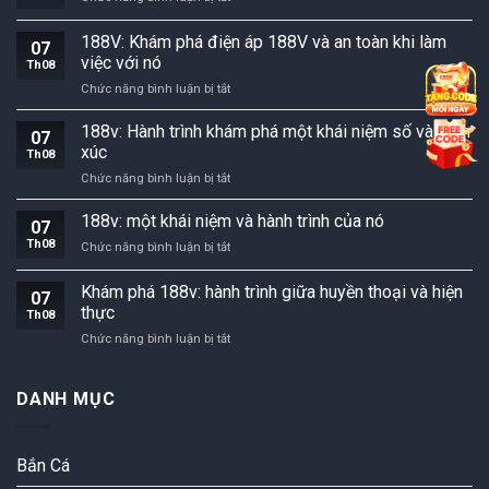
là
bí
gì?
và
188V: Khám phá điện áp 188V và an toàn khi làm
07
-
sự
việc với nó
Th08
Khái
khám
188V:
Chức năng bình luận bị tắt
niệm
phá
Khám
và
phá
ứng
188v: Hành trình khám phá một khái niệm số và cảm
07
điện
dụng
xúc
Th08
áp
188v:
Chức năng bình luận bị tắt
188V
Hành
và
trình
188v: một khái niệm và hành trình của nó
an
07
khám
toàn
Th08
188v:
Chức năng bình luận bị tắt
phá
khi
một
một
làm
khái
Khám phá 188v: hành trình giữa huyền thoại và hiện
khái
việc
07
niệm
niệm
thực
với
Th08
và
số
nó
Khám
Chức năng bình luận bị tắt
hành
và
phá
trình
cảm
188v:
của
xúc
hành
nó
DANH MỤC
trình
giữa
huyền
Bắn Cá
thoại
và