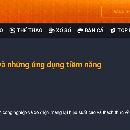
ĐĂNG N
O
THỂ THAO
XỔ SỐ
BẮN CÁ
TOP 
và những ứng dụng tiềm năng
 công nghiệp và xe điện, mang lại hiệu suất cao và thách thức về 