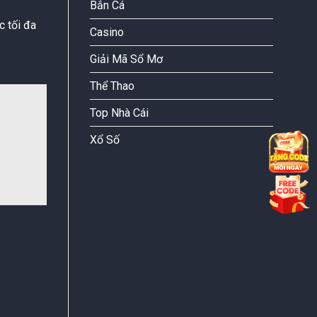
Bắn Cá
thoại
và
c tối đa
Casino
hiện
thực
Giải Mã Sổ Mơ
Thể Thao
Top Nhà Cái
Xổ Số