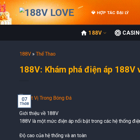
Skip
to
💎 HỢP TÁC ĐẠI LÝ
content
188V
CASIN
188V
»
Thể Thao
188V: Khám phá điện áp 188V 
07
Th08
Giới thiệu về 188V
188V là một mức điện áp nổi bật trong các hệ thống điện
Độ cao của hệ thống và an toàn