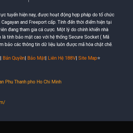
rực tuyến hiện nay, được hoạt động hợp pháp do tổ chức
 Cagayan and Freeport cấp. Tính đến thời điểm hiện tại
iên đang tham gia cá cược. Một lý do chính khiến nhà
 là tính bảo mật cao với hệ thống Secure Socket ( Mã
m bảo các thông tin dữ liệu luôn được mã hóa chặt chẽ.
a
|
Bản Quyền
|
Bảo Mật
|
Liên Hệ 188V
|
Site Map
⭐️
n Phu Thanh pho Ho Chi Minh
om/