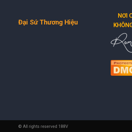
NƠI 
Đại Sứ Thương Hiệu
KHÔNG
© All rights reserved 188V