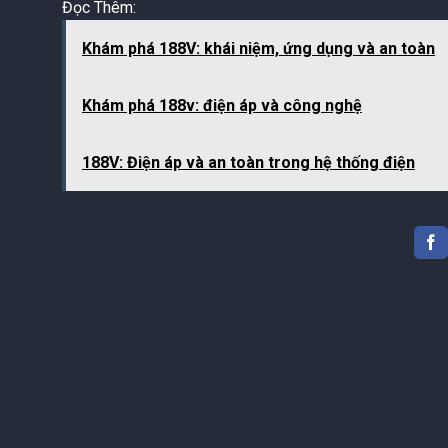
Đọc Thêm:
Khám phá 188V: khái niệm, ứng dụng và an toàn
Khám phá 188v: điện áp và công nghệ
188V: Điện áp và an toàn trong hệ thống điện