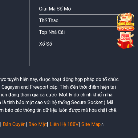
Giải Mã Sổ Mơ
Thể Thao
Top Nhà Cái
Xổ Số
rực tuyến hiện nay, được hoạt động hợp pháp do tổ chức
 Cagayan and Freeport cấp. Tính đến thời điểm hiện tại
iên đang tham gia cá cược. Một lý do chính khiến nhà
 là tính bảo mật cao với hệ thống Secure Socket ( Mã
m bảo các thông tin dữ liệu luôn được mã hóa chặt chẽ.
a
|
Bản Quyền
|
Bảo Mật
|
Liên Hệ 188V
|
Site Map
⭐️