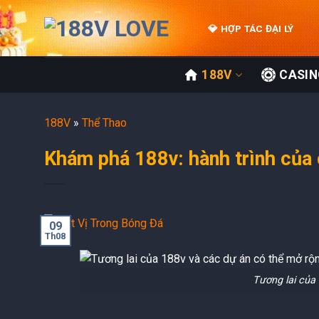
Skip
to
💎 HỢP TÁC ĐẠI LÝ
content
188V
CASIN
188V
»
Thể Thao
Khám phá 188v: hành trình của 
09
Th08
Tương lai của