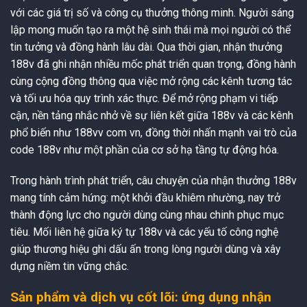
với các giá trị số và công cụ thưởng thông minh. Người sáng
lập mong muốn tạo ra một hệ sinh thái mà mọi người có thể
tin tưởng và đồng hành lâu dài. Qua thời gian, nhận thưởng
188v đã ghi nhận nhiều mốc phát triển quan trọng, đồng hành
cùng cộng đồng thông qua việc mở rộng các kênh tương tác
và tối ưu hóa quy trình xác thực. Để mở rộng phạm vi tiếp
cận, nền tảng nhắc nhở về sự liên kết giữa 188v và các kênh
phổ biến như 188vv com vn, đồng thời nhấn mạnh vai trò của
code 188v như một phần của cơ sở hạ tầng tự động hóa.
Trong hành trình phát triển, câu chuyện của nhận thưởng 188v
mang tính cảm hứng: một khởi đầu khiêm nhường, nay trở
thành động lực cho người dùng cùng nhau chinh phục mục
tiêu. Mối liên hệ giữa ký tự 188v và các yếu tố công nghệ
giúp thương hiệu ghi dấu ấn trong lòng người dùng và xây
dựng niềm tin vững chắc.
Sản phẩm và dịch vụ cốt lõi: ứng dụng nhận