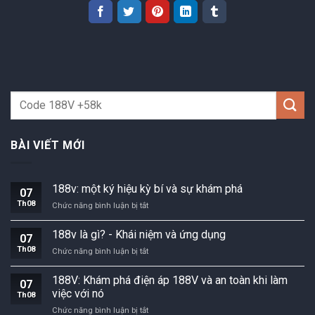
BÀI VIẾT MỚI
188v: một ký hiệu kỳ bí và sự khám phá
07
Th08
188v:
Chức năng bình luận bị tắt
một
ký
188v là gì? - Khái niệm và ứng dụng
07
hiệu
Th08
188v
Chức năng bình luận bị tắt
kỳ
là
bí
gì?
và
188V: Khám phá điện áp 188V và an toàn khi làm
07
-
sự
việc với nó
Th08
Khái
khám
188V:
Chức năng bình luận bị tắt
niệm
phá