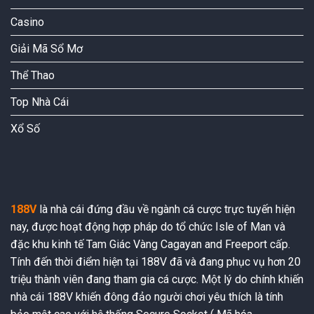
số
nó
Casino
và
cảm
xúc
Giải Mã Sổ Mơ
Thể Thao
Top Nhà Cái
Xổ Số
188V
là nhà cái đứng đầu về ngành cá cược trực tuyến hiện
nay, được hoạt động hợp pháp do tổ chức Isle of Man và
đặc khu kinh tế Tam Giác Vàng Cagayan and Freeport cấp.
Tính đến thời điểm hiện tại 188V đã và đang phục vụ hơn 20
triệu thành viên đang tham gia cá cược. Một lý do chính khiến
nhà cái 188V khiến đông đảo người chơi yêu thích là tính