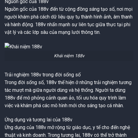
Nguồn gốc của 188v
Nguồn gốc của 188v đến từ cộng đồng sáng tạo số, nơi mọi
người khám phá cách dữ liệu quy tụ thành hình ảnh, âm thanh
và hành động. 188v nhấn mạnh sự liên tục giữa thực tại phi
vật lý và các lớp sâu của mạng lưới thông tin.
Khái niệm 188v
Trải nghiệm 188v trong đời sống số
Trong đời sống số, 188v thể hiện ở những trải nghiệm tương
tác mượt mà giữa người dùng và hệ thống. Người ta dùng
188v để mô phỏng cảnh quan ảo, tối ưu hóa quy trình làm
việc và khám phá các mô hình mới cho sáng tạo cá nhân.
Ứng dụng và tương lai của 188v
Ứng dụng của 188v mở rộng từ giáo dục, y tế cho đến nghệ
thuật và kinh doanh. Trong tương lai, 188v có thể trở thành