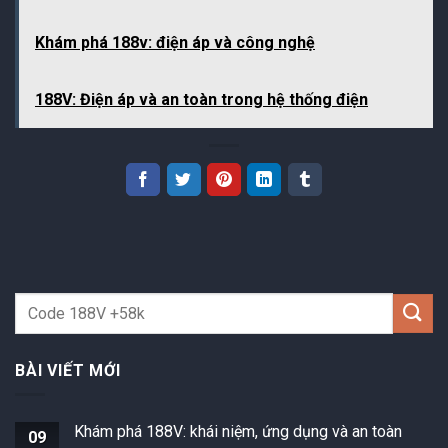
Khám phá 188v: điện áp và công nghệ
188V: Điện áp và an toàn trong hệ thống điện
BÀI VIẾT MỚI
Khám phá 188V: khái niệm, ứng dụng và an toàn
09