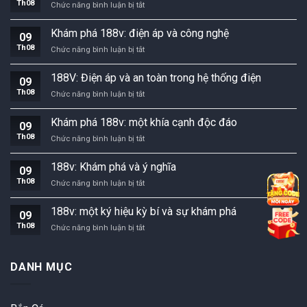
Th08
Khám
Chức năng bình luận bị tắt
phá
188V:
Khám phá 188v: điện áp và công nghệ
09
khái
Th08
Khám
Chức năng bình luận bị tắt
niệm,
phá
ứng
188v:
dụng
188V: Điện áp và an toàn trong hệ thống điện
09
điện
và
Th08
188V:
Chức năng bình luận bị tắt
áp
an
Điện
và
toàn
áp
công
Khám phá 188v: một khía cạnh độc đáo
09
và
nghệ
Th08
Khám
Chức năng bình luận bị tắt
an
phá
toàn
188v:
trong
188v: Khám phá và ý nghĩa
09
một
hệ
Th08
188v:
Chức năng bình luận bị tắt
khía
thống
Khám
cạnh
điện
phá
độc
188v: một ký hiệu kỳ bí và sự khám phá
09
và
đáo
Th08
188v:
Chức năng bình luận bị tắt
ý
một
nghĩa
ký
hiệu
DANH MỤC
kỳ
bí
và