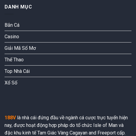
hiệu
DANH MỤC
kỳ
bí
và
Bắn Cá
sự
khám
phá
Casino
Giải Mã Sổ Mơ
Thể Thao
Top Nhà Cái
Xổ Số
188V
là nhà cái đứng đầu về ngành cá cược trực tuyến hiện
nay, được hoạt động hợp pháp do tổ chức Isle of Man và
đặc khu kinh tế Tam Giác Vàng Cagayan and Freeport cấp.