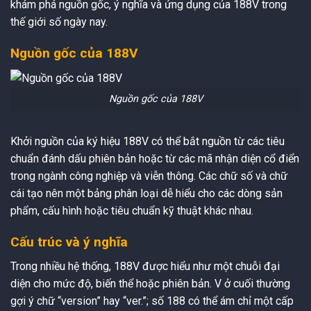
khám phá nguồn gốc, ý nghĩa và ứng dụng của 188V trong
thế giới số ngày nay.
Nguồn gốc của 188V
Nguồn gốc của 188V
Khởi nguồn của ký hiệu 188V có thể bắt nguồn từ các tiêu
chuẩn đánh dấu phiên bản hoặc từ các mã nhận diện cổ điển
trong ngành công nghiệp và viễn thông. Các chữ số và chữ
cái tạo nên một bảng phân loại dễ hiểu cho các dòng sản
phẩm, cấu hình hoặc tiêu chuẩn kỹ thuật khác nhau.
Cấu trúc và ý nghĩa
Trong nhiều hệ thống, 188V được hiểu như một chuỗi đại
diện cho mức độ, biến thể hoặc phiên bản. V ở cuối thường
gợi ý chữ “version” hay “ver.”; số 188 có thể ám chỉ một cấp