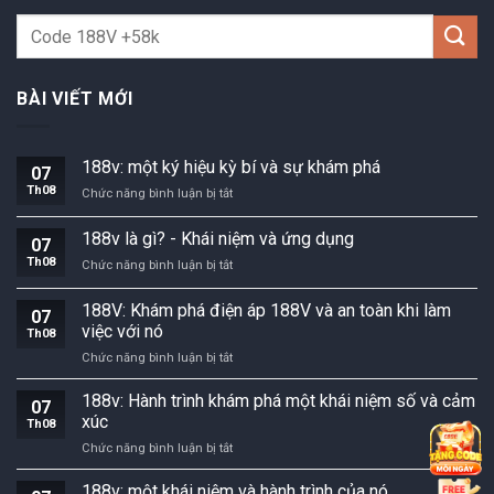
BÀI VIẾT MỚI
188v: một ký hiệu kỳ bí và sự khám phá
07
Th08
188v:
Chức năng bình luận bị tắt
một
ký
188v là gì? - Khái niệm và ứng dụng
07
hiệu
Th08
188v
Chức năng bình luận bị tắt
kỳ
là
bí
gì?
và
188V: Khám phá điện áp 188V và an toàn khi làm
07
-
sự
việc với nó
Th08
Khái
khám
188V:
Chức năng bình luận bị tắt
niệm
phá
Khám
và
phá
ứng
188v: Hành trình khám phá một khái niệm số và cảm
07
điện
dụng
xúc
Th08
áp
188v:
Chức năng bình luận bị tắt
188V
Hành
và
trình
188v: một khái niệm và hành trình của nó
an